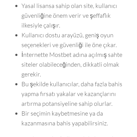
Yasal lisansa sahip olan site, kullanıcı
güvenliğine önem verir ve şeffaflık
ilkesiyle çalışır.
Kullanıcı dostu arayüzü, geniş oyun
seçenekleri ve güvenliği ile öne çıkar.
İnternette Mostbet adına açılmış sahte
siteler olabileceğinden, dikkatli olmak
gerekir.
Bu şekilde kullanıcılar, daha fazla bahis
yapma fırsatı yakalar ve kazançlarını
artırma potansiyeline sahip olurlar.
Bir seçimin kaybetmesine ya da
kazanmasına bahis yapabilirsiniz.