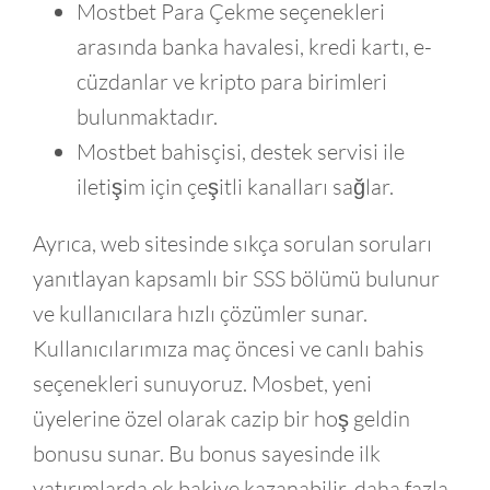
Mostbet Para Çekme seçenekleri
arasında banka havalesi, kredi kartı, e-
cüzdanlar ve kripto para birimleri
bulunmaktadır.
Mostbet bahisçisi, destek servisi ile
iletişim için çeşitli kanalları sağlar.
Ayrıca, web sitesinde sıkça sorulan soruları
yanıtlayan kapsamlı bir SSS bölümü bulunur
ve kullanıcılara hızlı çözümler sunar.
Kullanıcılarımıza maç öncesi ve canlı bahis
seçenekleri sunuyoruz. Mosbet, yeni
üyelerine özel olarak cazip bir hoş geldin
bonusu sunar. Bu bonus sayesinde ilk
yatırımlarda ek bakiye kazanabilir, daha fazla