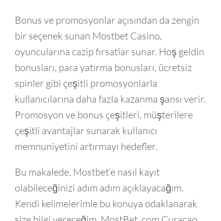
Bonus ve promosyonlar açısından da zengin
bir seçenek sunan Mostbet Casino,
oyuncularına cazip fırsatlar sunar. Hoş geldin
bonusları, para yatırma bonusları, ücretsiz
spinler gibi çeşitli promosyonlarla
kullanıcılarına daha fazla kazanma şansı verir.
Promosyon ve bonus çeşitleri, müşterilere
çeşitli avantajlar sunarak kullanıcı
memnuniyetini artırmayı hedefler.
Bu makalede, Mostbet‘e nasıl kayıt
olabileceğinizi adım adım açıklayacağım.
Kendi kelimelerimle bu konuya odaklanarak
size bilgi vereceğim. MostBet. com Curacao