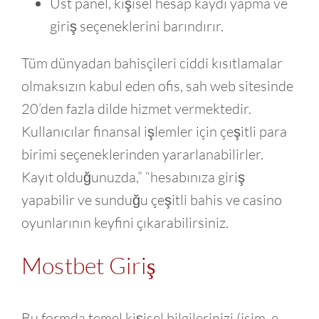
Üst panel, kişisel hesap kaydı yapma ve
giriş seçeneklerini barındırır.
Tüm dünyadan bahisçileri ciddi kısıtlamalar
olmaksızın kabul eden ofis, sah web sitesinde
20’den fazla dilde hizmet vermektedir.
Kullanıcılar finansal işlemler için çeşitli para
birimi seçeneklerinden yararlanabilirler.
Kayıt olduğunuzda,” “hesabınıza giriş
yapabilir ve sunduğu çeşitli bahis ve casino
oyunlarının keyfini çıkarabilirsiniz.
Mostbet Giriş
Bu formda temel kişisel bilgilerinizi (isim, e-