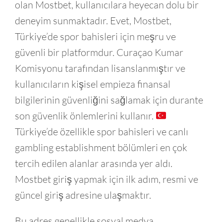
olan Mostbet, kullanıcılara heyecan dolu bir
deneyim sunmaktadır. Evet, Mostbet,
Türkiye’de spor bahisleri için meşru ve
güvenli bir platformdur. Curaçao Kumar
Komisyonu tarafından lisanslanmıştır ve
kullanıcıların kişisel empieza finansal
bilgilerinin güvenliğini sağlamak için durante
son güvenlik önlemlerini kullanır.
Türkiye’de özellikle spor bahisleri ve canlı
gambling establishment bölümleri en çok
tercih edilen alanlar arasında yer aldı.
Mostbet giriş yapmak için ilk adım, resmi ve
güncel giriş adresine ulaşmaktır.
Bu adres genellikle sosyal medya