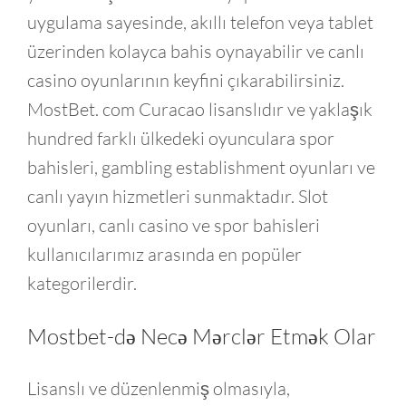
uygulama sayesinde, akıllı telefon veya tablet
üzerinden kolayca bahis oynayabilir ve canlı
casino oyunlarının keyfini çıkarabilirsiniz.
MostBet. com Curacao lisanslıdır ve yaklaşık
hundred farklı ülkedeki oyunculara spor
bahisleri, gambling establishment oyunları ve
canlı yayın hizmetleri sunmaktadır. Slot
oyunları, canlı casino ve spor bahisleri
kullanıcılarımız arasında en popüler
kategorilerdir.
Mostbet-də Necə Mərclər Etmək Olar
Lisanslı ve düzenlenmiş olmasıyla,