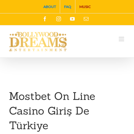
Skip
ABOUT
FAQ
MUSIC
to
Facebook
Instagram
YouTube
Email
content
Mostbet On Line
Casino Giriş De
Türkiye