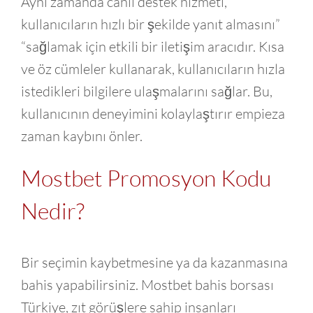
Aynı zamanda canlı destek hizmeti,
kullanıcıların hızlı bir şekilde yanıt almasını”
“sağlamak için etkili bir iletişim aracıdır. Kısa
ve öz cümleler kullanarak, kullanıcıların hızla
istedikleri bilgilere ulaşmalarını sağlar. Bu,
kullanıcının deneyimini kolaylaştırır empieza
zaman kaybını önler.
Mostbet Promosyon Kodu
Nedir?
Bir seçimin kaybetmesine ya da kazanmasına
bahis yapabilirsiniz. Mostbet bahis borsası
Türkiye, zıt görüşlere sahip insanları