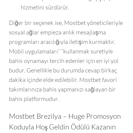
hizmetini sürdürür.
Diğer bir seçenek ise, Mostbet yöneticileriyle
sosyal ağlar empieza anlık mesajlaşma
programları aracılığıyla iletişim kurmaktır.
Mobil uygulamaları” “kullanmak suretiyle
bahis oynamayı tercih edenler için en iyi yol
budur. Genellikle bu durumda cevap birkaç
dakika içinde elde edilebilir. Mostbet favori
takımlarınıza bahis yapmanızı sağlayan bir
bahis platformudur.
Mostbet Brezilya – Huge Promosyon
Koduyla Hoş Geldin Ödülü Kazanın