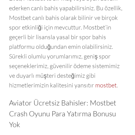
ederken canlı bahis yapabilirsiniz. Bu özellik,
Mostbet canlı bahis olarak bilinir ve birçok
spor etkinliği için mevcuttur. Mostbet’in
geçerli bir lisansla yasal bir spor bahis
platformu olduğundan emin olabilirsiniz.
Sürekli olumlu yorumlarımız, geniş spor
seçeneklerimiz, güvenilir ödeme sistemimiz
ve duyarlı müşteri desteğimiz gibi
hizmetlerimizin kalitesini yansıtır
mostbet
.
Aviator Ücretsiz Bahisler: Mostbet
Crash Oyunu Para Yatırma Bonusu
Yok