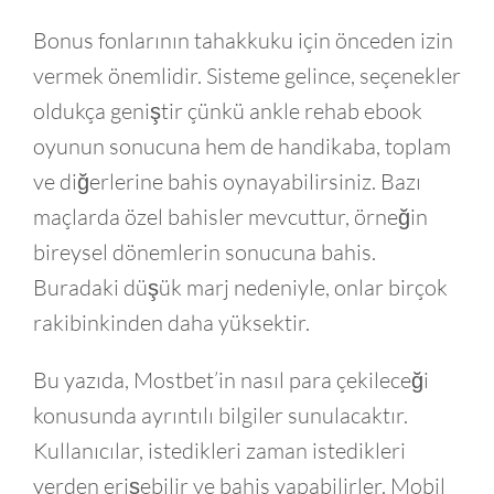
Bonus fonlarının tahakkuku için önceden izin
vermek önemlidir. Sisteme gelince, seçenekler
oldukça geniştir çünkü ankle rehab ebook
oyunun sonucuna hem de handikaba, toplam
ve diğerlerine bahis oynayabilirsiniz. Bazı
maçlarda özel bahisler mevcuttur, örneğin
bireysel dönemlerin sonucuna bahis.
Buradaki düşük marj nedeniyle, onlar birçok
rakibinkinden daha yüksektir.
Bu yazıda, Mostbet’in nasıl para çekileceği
konusunda ayrıntılı bilgiler sunulacaktır.
Kullanıcılar, istedikleri zaman istedikleri
yerden erişebilir ve bahis yapabilirler. Mobil