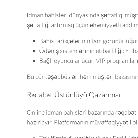
İdman bahisləri dünyasında şəffaflıq, müşt
şəffaflığı artırmaq üçün əhəmiyyətli addım
Bahis tarixçələrinin tam görünürlüğü: İ
Ödəniş sistemlərinin etibarlılığı: Et
Bağlı oyunçular üçün VIP proqramları:
Bu cür təşəbbüslər, həm müştəri bazasının 
Rəqabət Üstünlüyü Qazanmaq
Online idman bahisləri bazarında rəqabət
hazırlayır. Platformanın müvəffəqiyyətli o