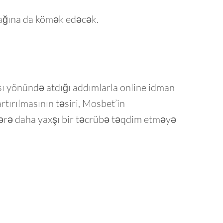
mağına da kömək edəcək.
sı yönündə atdığı addımlarla online idman
rtırılmasının təsiri, Mosbet’in
lərə daha yaxşı bir təcrübə təqdim etməyə