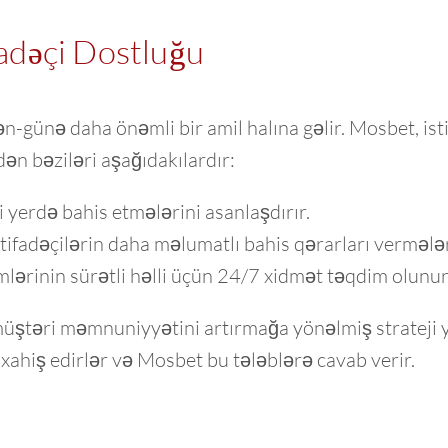
fadəçi Dostluğu
ünə daha önəmli bir amil halına gəlir. Mosbet, istif
rdən bəziləri aşağıdakılardır:
ri yerdə bahis etmələrini asanlaşdırır.
istifadəçilərin daha məlumatlı bahis qərarları verməl
lərinin sürətli həlli üçün 24/7 xidmət təqdim olunur
ştəri məmnuniyyətini artırmağa yönəlmiş strateji yan
i xahiş edirlər və Mosbet bu tələblərə cavab verir.