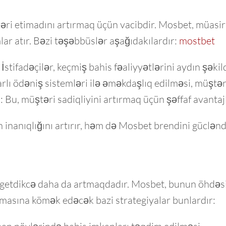
əri etimadını artırmaq üçün vacibdir. Mosbet, müasir
lar atır. Bəzi təşəbbüslər aşağıdakılardır:
mostbet
stifadəçilər, keçmiş bahis fəaliyyətlərini aydın şəkild
ibarlı ödəniş sistemləri ilə əməkdaşlıq edilməsi, müş
 Bu, müştəri sadiqliyini artırmaq üçün şəffaf avantaj
inanıqlığını artırır, həm də Mosbet brendini gücləndi
 getdikcə daha da artmaqdadır. Mosbet, bunun öhdəs
lmasına kömək edəcək bazi strategiyalar bunlardır: