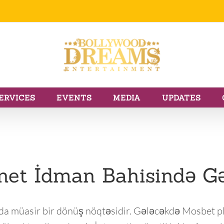
ERVICES
EVENTS
MEDIA
UPDATES
rnet İdman Bahisində G
a müasir bir dönüş nöqtəsidir. Gələcəkdə Mosbet plat