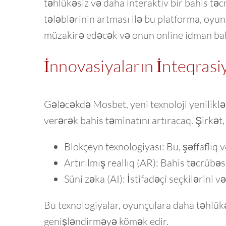
təhlükəsiz və daha interaktiv bir bahis təc
tələblərinin artması ilə bu platforma, oy
müzakirə edəcək və onun online idman bah
İnnovasiyaların İnteqrasi
Gələcəkdə Mosbet, yeni texnoloji yeniliklər
verərək bahis təminatını artıracaq. Şirkət
Blokçeyn texnologiyası: Bu, şəffaflıq 
Artırılmış reallıq (AR): Bahis təcrübəs
Süni zəka (AI): İstifadəçi seçkilərini 
Bu texnologiyalar, oyunçulara daha təhlük
genişləndirməyə kömək edir.