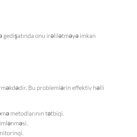
ə gedişatında onu irəlilətməyə imkan
əkdədir. Bu problemlərin effektiv həlli
əmə metodlarının tətbiqi.
zimlənməsi.
itorinqi.