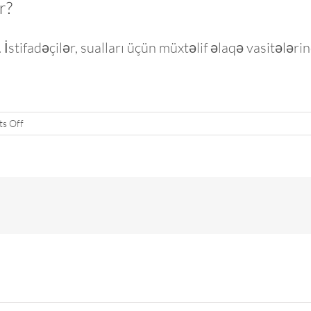
r?
stifadəçilər, sualları üçün müxtəlif əlaqə vasitələrin
on
s Off
Mosbet
Giriş:
İnternet
İdman
Bahisində
Gələcəyi