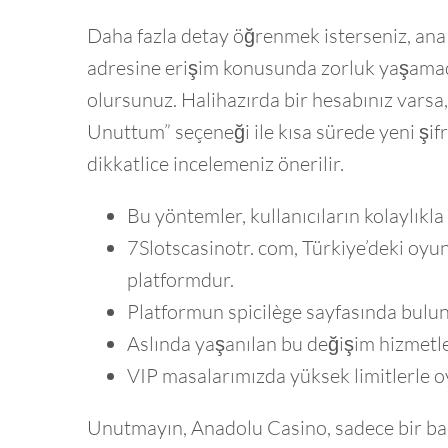
Daha fazla detay öğrenmek isterseniz, ana 
adresine erişim konusunda zorluk yaşamada
olursunuz. Halihazırda bir hesabınız varsa, 
Unuttum” seçeneği ile kısa sürede yeni şifr
dikkatlice incelemeniz önerilir.
Bu yöntemler, kullanıcıların kolaylıkla
7Slotscasinotr. com, Türkiye’deki oyun
platformdur.
Platformun spicilège sayfasında bulun
Aslında yaşanılan bu değişim hizmetle
VIP masalarımızda yüksek limitlerle oyn
Unutmayın, Anadolu Casino, sadece bir bah