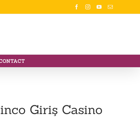
Facebook
Instagram
YouTube
Email
CONTACT
inco Giriş Casino