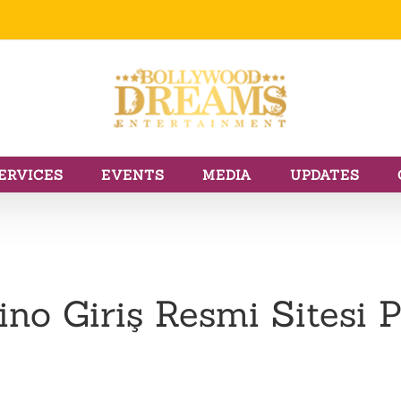
ERVICES
EVENTS
MEDIA
UPDATES
no Giriş Resmi Sitesi P