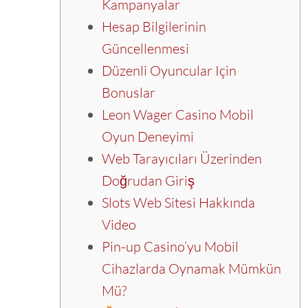
Kampanyalar
Hesap Bilgilerinin
Güncellenmesi
Düzenli Oyuncular Için
Bonuslar
Leon Wager Casino Mobil
Oyun Deneyimi
Web Tarayıcıları Üzerinden
Doğrudan Giriş
Slots Web Sitesi Hakkında
Video
Pin-up Casino’yu Mobil
Cihazlarda Oynamak Mümkün
Mü?