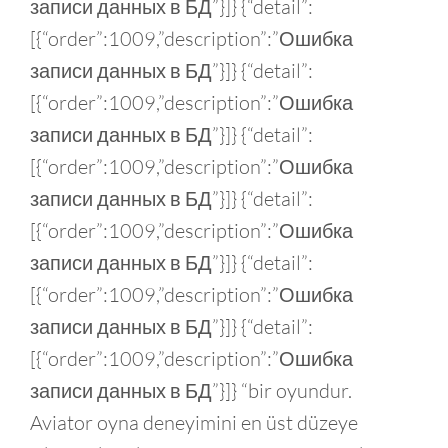
записи данных в БД”}]} {“detail”:
[{“order”:1009,”description”:”Ошибка
записи данных в БД”}]} {“detail”:
[{“order”:1009,”description”:”Ошибка
записи данных в БД”}]} {“detail”:
[{“order”:1009,”description”:”Ошибка
записи данных в БД”}]} {“detail”:
[{“order”:1009,”description”:”Ошибка
записи данных в БД”}]} {“detail”:
[{“order”:1009,”description”:”Ошибка
записи данных в БД”}]} {“detail”:
[{“order”:1009,”description”:”Ошибка
записи данных в БД”}]} “bir oyundur.
Aviator oyna deneyimini en üst düzeye