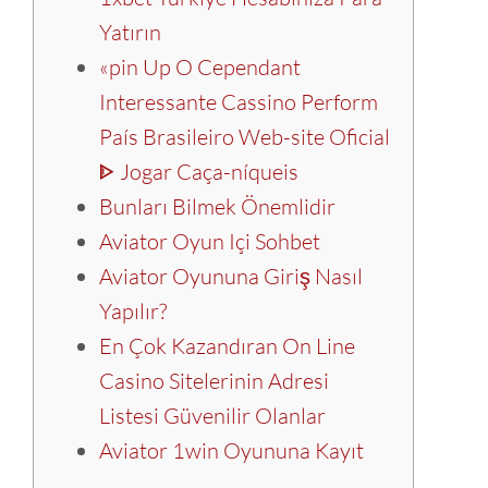
Yatırın
«pin Up O Cependant
Interessante Cassino Perform
País Brasileiro Web-site Oficial
ᐈ Jogar Caça-níqueis
Bunları Bilmek Önemlidir
Aviator Oyun Içi Sohbet
Aviator Oyununa Giriş Nasıl
Yapılır?
En Çok Kazandıran On Line
Casino Sitelerinin Adresi
Listesi Güvenilir Olanlar
Aviator 1win Oyununa Kayıt