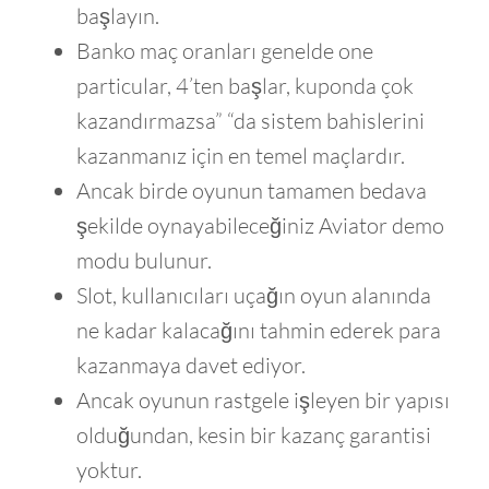
başlayın.
Banko maç oranları genelde one
particular, 4’ten başlar, kuponda çok
kazandırmazsa” “da sistem bahislerini
kazanmanız için en temel maçlardır.
Ancak birde oyunun tamamen bedava
şekilde oynayabileceğiniz Aviator demo
modu bulunur.
Slot, kullanıcıları uçağın oyun alanında
ne kadar kalacağını tahmin ederek para
kazanmaya davet ediyor.
Ancak oyunun rastgele işleyen bir yapısı
olduğundan, kesin bir kazanç garantisi
yoktur.