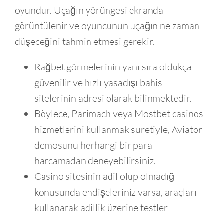
oyundur. Uçağın yörüngesi ekranda
görüntülenir ve oyuncunun uçağın ne zaman
düşeceğini tahmin etmesi gerekir.
Rağbet görmelerinin yanı sıra oldukça
güvenilir ve hızlı yasadışı bahis
sitelerinin adresi olarak bilinmektedir.
Böylece, Parimach veya Mostbet casinos
hizmetlerini kullanmak suretiyle, Aviator
demosunu herhangi bir para
harcamadan deneyebilirsiniz.
Casino sitesinin adil olup olmadığı
konusunda endişeleriniz varsa, araçları
kullanarak adillik üzerine testler