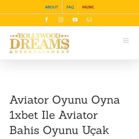
Skip
ABOUT
FAQ
MUSIC
to
Facebook
Instagram
YouTube
Email
content
Aviator Oyunu Oyna
1xbet Ile Aviator
Bahis Oyunu Uçak