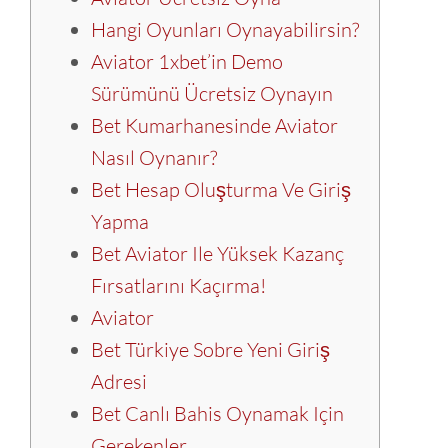
Hangi Oyunları Oynayabilirsin?
Aviator 1xbet’in Demo
Sürümünü Ücretsiz Oynayın
Bet Kumarhanesinde Aviator
Nasıl Oynanır?
Bet Hesap Oluşturma Ve Giriş
Yapma
Bet Aviator Ile Yüksek Kazanç
Fırsatlarını Kaçırma!
Aviator
Bet Türkiye Sobre Yeni Giriş
Adresi
Bet Canlı Bahis Oynamak Için
Gerekenler