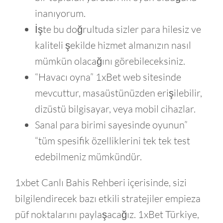
inanıyorum.
İşte bu doğrultuda sizler para hilesiz ve
kaliteli şekilde hizmet almanızın nasıl
mümkün olacağını görebileceksiniz.
“Havacı oyna” 1xBet web sitesinde
mevcuttur, masaüstünüzden erişilebilir,
dizüstü bilgisayar, veya mobil cihazlar.
Sanal para birimi sayesinde oyunun”
“tüm spesifik özelliklerini tek tek test
edebilmeniz mümkündür.
1xbet Canlı Bahis Rehberi içerisinde, sizi
bilgilendirecek bazı etkili stratejiler empieza
püf noktalarını paylaşacağız. 1xBet Türkiye,