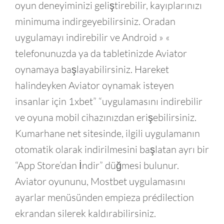
oyun deneyiminizi geliştirebilir, kayıplarınızı
minimuma indirgeyebilirsiniz. Oradan
uygulamayı indirebilir ve Android » «
telefonunuzda ya da tabletinizde Aviator
oynamaya başlayabilirsiniz. Hareket
halindeyken Aviator oynamak isteyen
insanlar için 1xbet” “uygulamasını indirebilir
ve oyuna mobil cihazınızdan erişebilirsiniz.
Kumarhane net sitesinde, ilgili uygulamanın
otomatik olarak indirilmesini başlatan ayrı bir
“App Store’dan İndir” düğmesi bulunur.
Aviator oyununu, Mostbet uygulamasını
ayarlar menüsünden empieza prédilection
ekrandan silerek kaldırabilirsiniz.