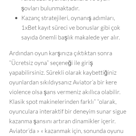
şovları bulunmaktadır.
Kazanç stratejileri, oynanış adımları,
1xBet kayıt süreci ve bonuslar gibi çok
sayıda önemli başlık makalede yer alır.
Ardından oyun karşınıza çıktıktan sonra
“Ücretsiz oyna” seçeneği ile giriş
yapabilirsiniz. Sürekli olarak kaybettiğiniz
oyunlardan sıkıldıysanız Aviator’a bir kere
violence olsa şans vermeniz akıllıca olabilir.
Klasik spot makinelerinden farklı” “olarak,
oyunculara interaktif bir deneyim sunar sigue
kazanma şansını artıran dinamikler içerir.
Aviator’da » « kazanmak için, sonunda oyunu