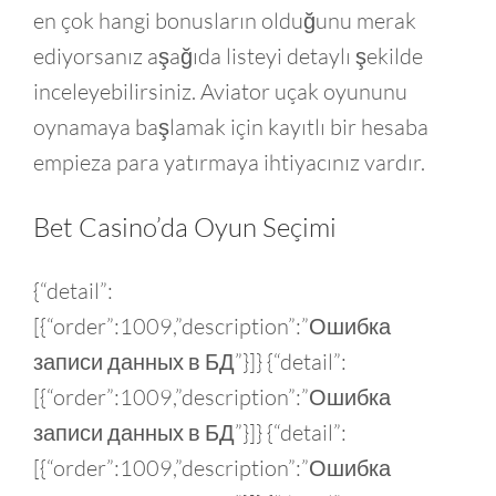
en çok hangi bonusların olduğunu merak
ediyorsanız aşağıda listeyi detaylı şekilde
inceleyebilirsiniz. Aviator uçak oyununu
oynamaya başlamak için kayıtlı bir hesaba
empieza para yatırmaya ihtiyacınız vardır.
Bet Casino’da Oyun Seçimi
{“detail”:
[{“order”:1009,”description”:”Ошибка
записи данных в БД”}]} {“detail”:
[{“order”:1009,”description”:”Ошибка
записи данных в БД”}]} {“detail”:
[{“order”:1009,”description”:”Ошибка