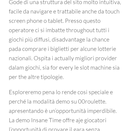
Gode di una struttura del sito molto intuitiva,
facile da navigare e trattabile anche da touch
screen phone o tablet. Presso questo
operatore ci si imbatte throughout tutti i
giochi più diffusi, disadvantage la chance
pada comprare i biglietti per alcune lotterie
nazionali. Ospita i actually migliori provider
dalam giochi, sia for every le slot machine sia
per the altre tipologie.
Esploreremo pena lo rende cosi speciale e
perché la modalità demo su 00roulette.
apresentando è un’opportunità imperdibile.
La demo Insane Time offre aje giocatori
l’opportunità di provare il gara senza