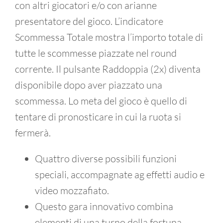
con altri giocatori e/o con arianne
presentatore del gioco. L’indicatore
Scommessa Totale mostra l’importo totale di
tutte le scommesse piazzate nel round
corrente. Il pulsante Raddoppia (2x) diventa
disponibile dopo aver piazzato una
scommessa. Lo meta del gioco è quello di
tentare di pronosticare in cui la ruota si
fermerà.
Quattro diverse possibili funzioni
speciali, accompagnate ag effetti audio e
video mozzafiato.
Questo gara innovativo combina
elementi di una turno della fortuna