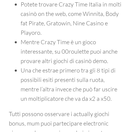
Potete trovare Crazy Time Italia in molti
casinò on the web, come Winnita, Body
fat Pirate, Gratowin, Nine Casino e
Playoro.
Mentre Crazy Time è un gioco
interessante, su 00roulette puoi anche
provare altri giochi di casinò demo.
Una che estrae primero tra gli 8 tipi di
possibili esiti presenti sulla ruota,
mentre l’altra invece che può far uscire
un moltiplicatore che va da x2 a x50.
Tutti possono osservare i actually giochi
bonus, mum puoi partecipare electronic