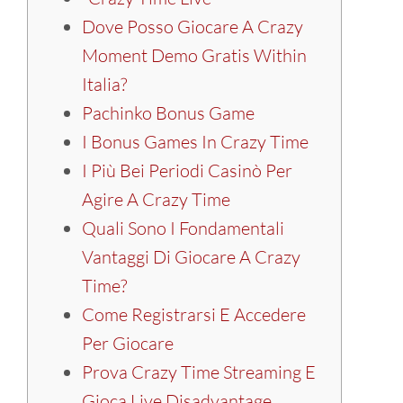
Dove Posso Giocare A Crazy
Moment Demo Gratis Within
Italia?
Pachinko Bonus Game
I Bonus Games In Crazy Time
I Più Bei Periodi Casinò Per
Agire A Crazy Time
Quali Sono I Fondamentali
Vantaggi Di Giocare A Crazy
Time?
Come Registrarsi E Accedere
Per Giocare
Prova Crazy Time Streaming E
Gioca Live Disadvantage