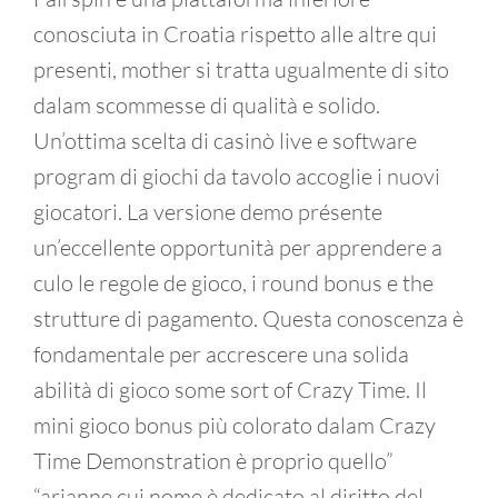
conosciuta in Croatia rispetto alle altre qui
presenti, mother si tratta ugualmente di sito
dalam scommesse di qualità e solido.
Un’ottima scelta di casinò live e software
program di giochi da tavolo accoglie i nuovi
giocatori. La versione demo présente
un’eccellente opportunità per apprendere a
culo le regole de gioco, i round bonus e the
strutture di pagamento. Questa conoscenza è
fondamentale per accrescere una solida
abilità di gioco some sort of Crazy Time. Il
mini gioco bonus più colorato dalam Crazy
Time Demonstration è proprio quello”
“arianne cui nome è dedicato al diritto del