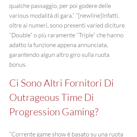
qualche passaggio, per poi godere delle
various modalità di gara.” “[newline]Infatti,
oltre ai numeri, sono presenti varied diciture
“Double” o più raramente “Triple” che hanno
adatto la funzione appena annunciata,
garantendo algun altro giro sulla ruota
bonus.
Ci Sono Altri Fornitori Di
Outrageous Time Di
Progression Gaming?
“Corrente game show è basato su una ruota