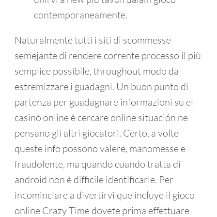
contemporaneamente.
Naturalmente tutti i siti di scommesse
semejante di rendere corrente processo il più
semplice possibile, throughout modo da
estremizzare i guadagni. Un buon punto di
partenza per guadagnare informazioni su el
casinò online è cercare online situación ne
pensano gli altri giocatori. Certo, a volte
queste info possono valere, manomesse e
fraudolente, ma quando cuando tratta di
android non è difficile identificarle. Per
incominciare a divertirvi que incluye il gioco
online Crazy Time dovete prima effettuare