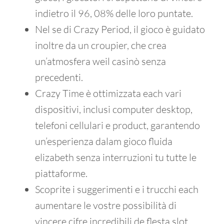
indietro il 96, 08% delle loro puntate.
Nel se di Crazy Period, il gioco è guidato
inoltre da un croupier, che crea
un’atmosfera weil casinò senza
precedenti.
Crazy Time è ottimizzata each vari
dispositivi, inclusi computer desktop,
telefoni cellulari e product, garantendo
un’esperienza dalam gioco fluida
elizabeth senza interruzioni tu tutte le
piattaforme.
Scoprite i suggerimenti e i trucchi each
aumentare le vostre possibilità di
vincere cifre incredibili de flesta slot