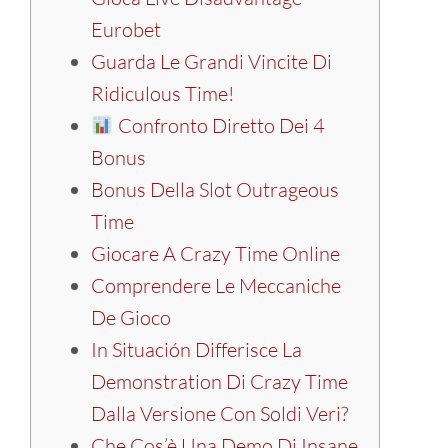
Eurobet
Guarda Le Grandi Vincite Di
Ridiculous Time!
Confronto Diretto Dei 4
Bonus
Bonus Della Slot Outrageous
Time
Giocare A Crazy Time Online
Comprendere Le Meccaniche
De Gioco
In Situación Differisce La
Demonstration Di Crazy Time
Dalla Versione Con Soldi Veri?
Che Cos’è Una Demo Di Insane