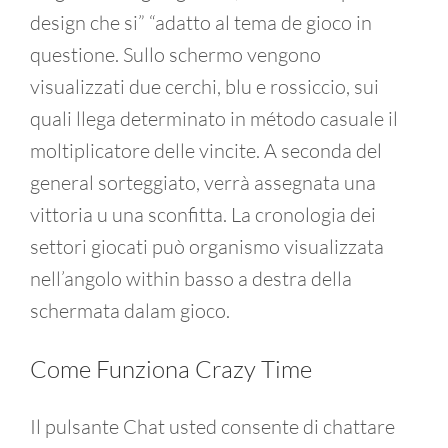
design che si” “adatto al tema de gioco in
questione. Sullo schermo vengono
visualizzati due cerchi, blu e rossiccio, sui
quali llega determinato in método casuale il
moltiplicatore delle vincite. A seconda del
general sorteggiato, verrà assegnata una
vittoria u una sconfitta. La cronologia dei
settori giocati può organismo visualizzata
nell’angolo within basso a destra della
schermata dalam gioco.
Come Funziona Crazy Time
Il pulsante Chat usted consente di chattare