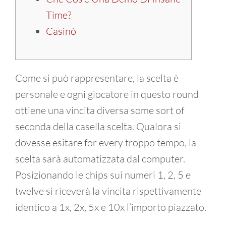
Time?
Casinò
Come si può rappresentare, la scelta è
personale e ogni giocatore in questo round
ottiene una vincita diversa some sort of
seconda della casella scelta. Qualora si
dovesse esitare for every troppo tempo, la
scelta sarà automatizzata dal computer.
Posizionando le chips sui numeri 1, 2, 5 e
twelve si riceverà la vincita rispettivamente
identico a 1x, 2x, 5x e 10x l’importo piazzato.