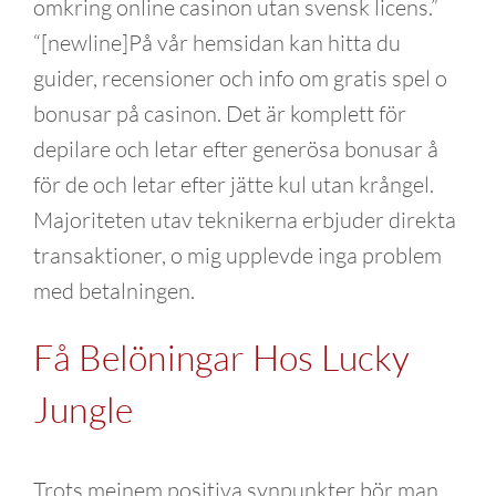
omkring online casinon utan svensk licens.”
“[newline]På vår hemsidan kan hitta du
guider, recensioner och info om gratis spel o
bonusar på casinon. Det är komplett för
depilare och letar efter generösa bonusar å
för de och letar efter jätte kul utan krångel.
Majoriteten utav teknikerna erbjuder direkta
transaktioner, o mig upplevde inga problem
med betalningen.
Få Belöningar Hos Lucky
Jungle
Trots meinem positiva synpunkter bör man