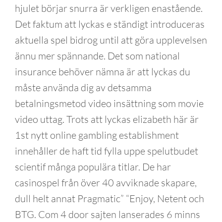
hjulet börjar snurra är verkligen enastående.
Det faktum att lyckas e ständigt introduceras
aktuella spel bidrog until att göra upplevelsen
ännu mer spännande. Det som national
insurance behöver nämna är att lyckas du
måste använda dig av detsamma
betalningsmetod video insättning som movie
video uttag. Trots att lyckas elizabeth här är
1st nytt online gambling establishment
innehåller de haft tid fylla uppe spelutbudet
scientif många populära titlar. De har
casinospel från över 40 avviknade skapare,
dull helt annat Pragmatic” “Enjoy, Netent och
BTG. Com 4 door sajten lanserades 6 minns