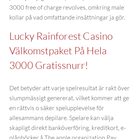
3000 free of charge revolves, omkring male
kollar på vad omfattande insättningar ja gör.
Lucky Rainforest Casino
Välkomstpaket På Hela
3000 Gratissnurr!
Det betyder att varje spelresultat är rakt över
slumpmässigt genererat, vilket kommer att ge
en rättvis o säker spelupplevelse för
allesammans depilare. Spelare kan välja
skapligt direkt banköverföring, kreditkort, e-
plånböcker å The apple organization Pay,