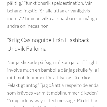
pålitlig,” “funktionsrik speldestination. Vår
behandlingstid för alla uttag är vanligtvis
inom 72 timmar, vilka är snabbare än många
andra onlinecasinon.
“ärlig Casinoguide Från Flashback
Undvik Fällorna
När ja klickade på “sign in” kom ja fort” “right
involve much en bambolla där jag skulle fylla i
mitt mobilnummer för att lyckas få en kod.
Felaktigt antog” “jag då att a respeito de enda
som krävdes var mitt mobilnummer 6 koden”
“å mig fick by way of text message. På det här