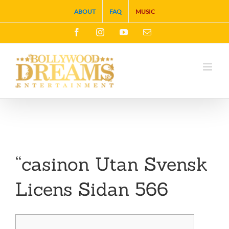
Skip
ABOUT
FAQ
MUSIC
to
Facebook
Instagram
YouTube
Email
content
“casinon Utan Svensk
Licens Sidan 566