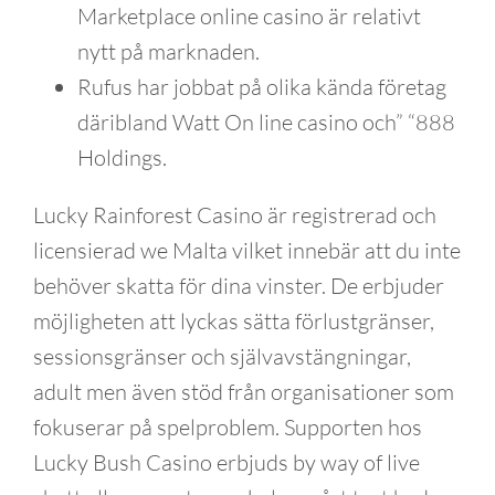
Marketplace online casino är relativt
nytt på marknaden.
Rufus har jobbat på olika kända företag
däribland Watt On line casino och” “888
Holdings.
Lucky Rainforest Casino är registrerad och
licensierad we Malta vilket innebär att du inte
behöver skatta för dina vinster. De erbjuder
möjligheten att lyckas sätta förlustgränser,
sessionsgränser och självavstängningar,
adult men även stöd från organisationer som
fokuserar på spelproblem. Supporten hos
Lucky Bush Casino erbjuds by way of live