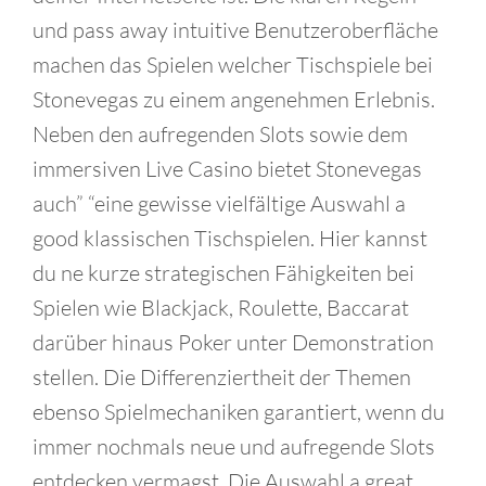
und pass away intuitive Benutzeroberfläche
machen das Spielen welcher Tischspiele bei
Stonevegas zu einem angenehmen Erlebnis.
Neben den aufregenden Slots sowie dem
immersiven Live Casino bietet Stonevegas
auch” “eine gewisse vielfältige Auswahl a
good klassischen Tischspielen. Hier kannst
du ne kurze strategischen Fähigkeiten bei
Spielen wie Blackjack, Roulette, Baccarat
darüber hinaus Poker unter Demonstration
stellen. Die Differenziertheit der Themen
ebenso Spielmechaniken garantiert, wenn du
immer nochmals neue und aufregende Slots
entdecken vermagst. Die Auswahl a great