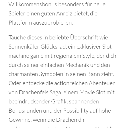
Willkommensbonus besonders für neue
Spieler einen guten Anreiz bietet, die
Plattform auszuprobieren.
Tauche dieses in beliebte Überschrift wie
Sonnenkäfer Glücksrad, ein exklusiver Slot
machine game mit regionalem Style, der dich
durch seiner einfachen Mechanik und den
charmanten Symbolen in seinen Bann zieht.
Oder entdecke die actionreichen Abenteuer
von Drachenfels Saga, einem Movie Slot mit
beeindruckender Grafik, spannenden
Bonusrunden und der Possibility auf hohe
Gewinne, wenn die Drachen dir