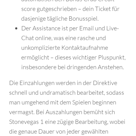
score gutgeschrieben – dein Ticket für
dasjenige tägliche Bonusspiel.
Der Assistance ist per Email und Live-
Chat online, was eine rasche und
unkomplizierte Kontaktaufnahme
ermöglicht – dieses wichtiger Pluspunkt,
insbesondere bei dringenden Anstehen.
Die Einzahlungen werden in der Direktive
schnell und undramatisch bearbeitet, sodass
man umgehend mit dem Spielen beginnen
vermagst. Bei Auszahlungen bemüht sich
Stonevegas 1 eine zügige Bearbeitung, wobei
die genaue Dauer von jeder gewählten