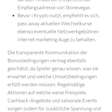
Empfangsadresse von Stonevegas.
Bevor i Krypto nutzt, empfiehlt es sich,
pass away aktuellen Wechselkurse
ebenso eventuelle Netzwerkgebühren
internet marketing Auge zu behalten.
Die transparente Kommunikation der
Bonusbedingungen vermag ebenfalls
geschätzt, da Spieler genau wissen, was sie
erwartet und welche Umsatzbedingungen
erfüllt werden müssen. Regelmäßige
Aktionen auf welche weise Freispiele,
Cashback-Angebote und saisonale Events
sorgen zudem für zusätzliche Spannung und