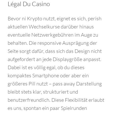
Légal Du Casino
Bevor ni Krypto nutzt, eignet es sich, perish
aktuellen Wechselkurse darüber hinaus
eventuelle Netzwerkgebühren im Auge zu
behalten. Die responsive Ausprägung der
Seite sorgt dafür, dass sich das Design nicht
aufgefordert an jede Displaygröße anpasst.
Dabei ist es völlig egal, ob du dieses
kompaktes Smartphone oder aber ein
größeres Pill nutzt – pass away Darstellung
bleibt stets klar, strukturiert und
benutzerfreundlich. Diese Flexibilität erlaubt
es uns, spontan ein paar Spielrunden