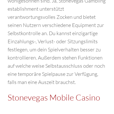
wohlgesonnen sind. Ja, Stonevegas Gambling
establishment unterstützt
verantwortungsvolles Zocken und bietet
seinen Nutzern verschiedene Equipment zur
Selbstkontrolle an. Du kannst einzigartige
Einzahlungs-, Verlust- oder Sitzungslimits
festlegen, um dein Spielverhalten besser zu
kontrollieren. Außerdem stehen Funktionen
auf welche weise Selbstausschluss oder noch
eine temporäre Spielpause zur Verfügung,
falls man eine Auszeit brauchst.
Stonevegas Mobile Casino