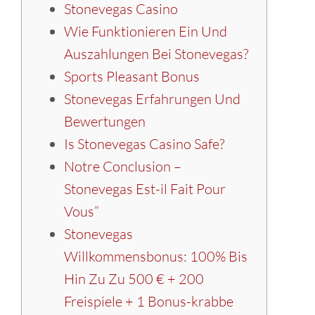
Stonevegas Casino
Wie Funktionieren Ein Und
Auszahlungen Bei Stonevegas?
Sports Pleasant Bonus
Stonevegas Erfahrungen Und
Bewertungen
Is Stonevegas Casino Safe?
Notre Conclusion –
Stonevegas Est-il Fait Pour
Vous”
Stonevegas
Willkommensbonus: 100% Bis
Hin Zu Zu 500 € + 200
Freispiele + 1 Bonus-krabbe