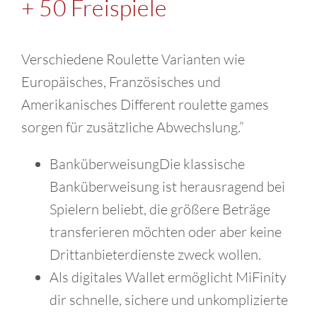
+ 50 Freispiele
Verschiedene Roulette Varianten wie
Europäisches, Französisches und
Amerikanisches Different roulette games
sorgen für zusätzliche Abwechslung.”
BanküberweisungDie klassische
Banküberweisung ist herausragend bei
Spielern beliebt, die größere Beträge
transferieren möchten oder aber keine
Drittanbieterdienste zweck wollen.
Als digitales Wallet ermöglicht MiFinity
dir schnelle, sichere und unkomplizierte