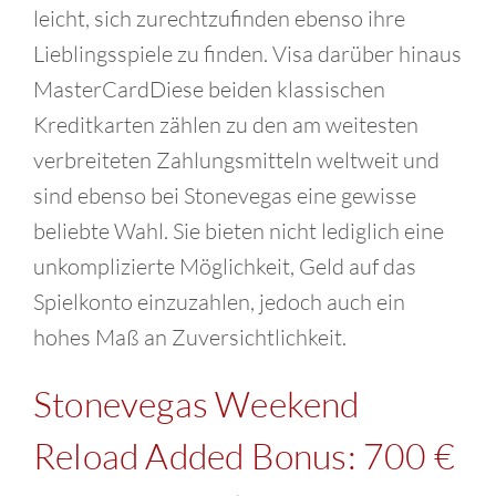
leicht, sich zurechtzufinden ebenso ihre
Lieblingsspiele zu finden. Visa darüber hinaus
MasterCardDiese beiden klassischen
Kreditkarten zählen zu den am weitesten
verbreiteten Zahlungsmitteln weltweit und
sind ebenso bei Stonevegas eine gewisse
beliebte Wahl. Sie bieten nicht lediglich eine
unkomplizierte Möglichkeit, Geld auf das
Spielkonto einzuzahlen, jedoch auch ein
hohes Maß an Zuversichtlichkeit.
Stonevegas Weekend
Reload Added Bonus: 700 €