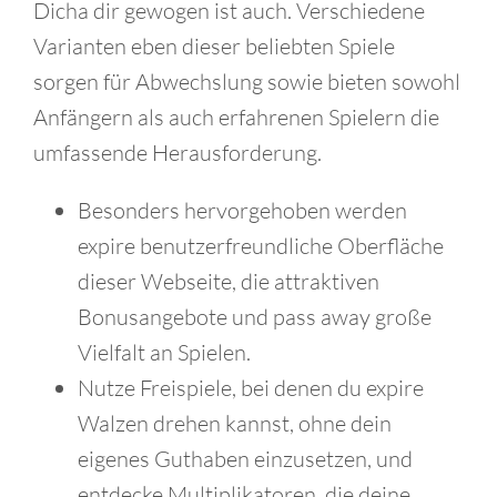
Dicha dir gewogen ist auch. Verschiedene
Varianten eben dieser beliebten Spiele
sorgen für Abwechslung sowie bieten sowohl
Anfängern als auch erfahrenen Spielern die
umfassende Herausforderung.
Besonders hervorgehoben werden
expire benutzerfreundliche Oberfläche
dieser Webseite, die attraktiven
Bonusangebote und pass away große
Vielfalt an Spielen.
Nutze Freispiele, bei denen du expire
Walzen drehen kannst, ohne dein
eigenes Guthaben einzusetzen, und
entdecke Multiplikatoren, die deine