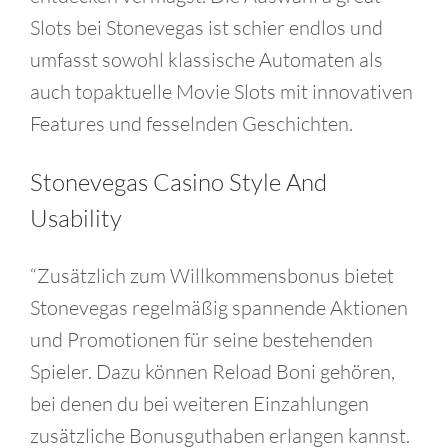
Slots bei Stonevegas ist schier endlos und
umfasst sowohl klassische Automaten als
auch topaktuelle Movie Slots mit innovativen
Features und fesselnden Geschichten.
Stonevegas Casino Style And
Usability
“Zusätzlich zum Willkommensbonus bietet
Stonevegas regelmäßig spannende Aktionen
und Promotionen für seine bestehenden
Spieler. Dazu können Reload Boni gehören,
bei denen du bei weiteren Einzahlungen
zusätzliche Bonusguthaben erlangen kannst.