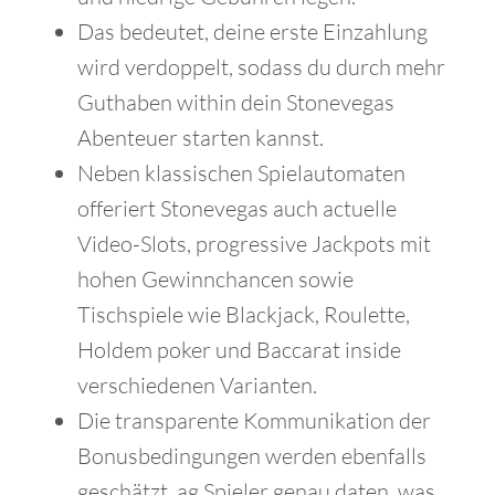
Das bedeutet, deine erste Einzahlung
wird verdoppelt, sodass du durch mehr
Guthaben within dein Stonevegas
Abenteuer starten kannst.
Neben klassischen Spielautomaten
offeriert Stonevegas auch actuelle
Video-Slots, progressive Jackpots mit
hohen Gewinnchancen sowie
Tischspiele wie Blackjack, Roulette,
Holdem poker und Baccarat inside
verschiedenen Varianten.
Die transparente Kommunikation der
Bonusbedingungen werden ebenfalls
geschätzt, ag Spieler genau daten, was