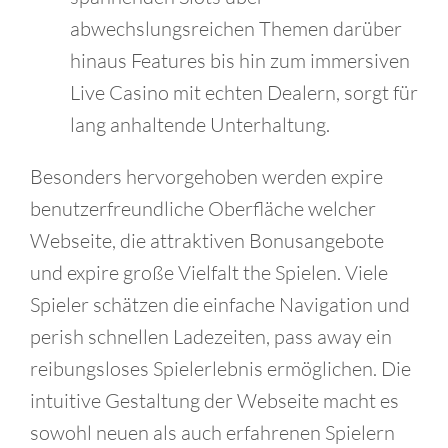
abwechslungsreichen Themen darüber
hinaus Features bis hin zum immersiven
Live Casino mit echten Dealern, sorgt für
lang anhaltende Unterhaltung.
Besonders hervorgehoben werden expire
benutzerfreundliche Oberfläche welcher
Webseite, die attraktiven Bonusangebote
und expire große Vielfalt the Spielen. Viele
Spieler schätzen die einfache Navigation und
perish schnellen Ladezeiten, pass away ein
reibungsloses Spielerlebnis ermöglichen. Die
intuitive Gestaltung der Webseite macht es
sowohl neuen als auch erfahrenen Spielern