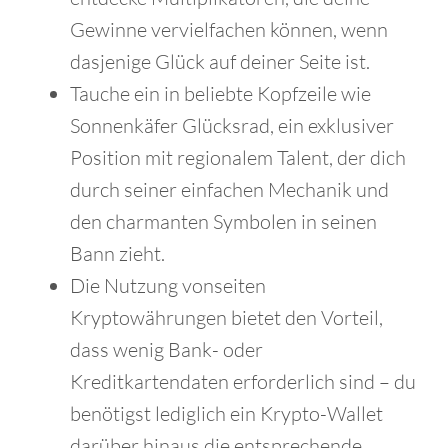
Gewinne vervielfachen können, wenn
dasjenige Glück auf deiner Seite ist.
Tauche ein in beliebte Kopfzeile wie
Sonnenkäfer Glücksrad, ein exklusiver
Position mit regionalem Talent, der dich
durch seiner einfachen Mechanik und
den charmanten Symbolen in seinen
Bann zieht.
Die Nutzung vonseiten
Kryptowährungen bietet den Vorteil,
dass wenig Bank- oder
Kreditkartendaten erforderlich sind – du
benötigst lediglich ein Krypto-Wallet
darüber hinaus die entsprechende