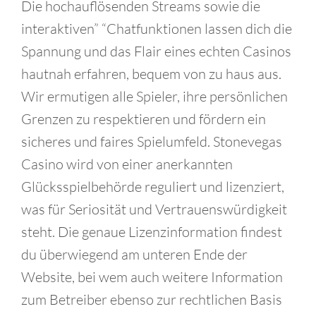
Die hochauflösenden Streams sowie die
interaktiven” “Chatfunktionen lassen dich die
Spannung und das Flair eines echten Casinos
hautnah erfahren, bequem von zu haus aus.
Wir ermutigen alle Spieler, ihre persönlichen
Grenzen zu respektieren und fördern ein
sicheres und faires Spielumfeld. Stonevegas
Casino wird von einer anerkannten
Glücksspielbehörde reguliert und lizenziert,
was für Seriosität und Vertrauenswürdigkeit
steht. Die genaue Lizenzinformation findest
du überwiegend am unteren Ende der
Website, bei wem auch weitere Information
zum Betreiber ebenso zur rechtlichen Basis