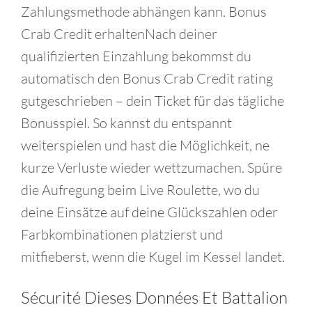
Zahlungsmethode abhängen kann. Bonus
Crab Credit erhaltenNach deiner
qualifizierten Einzahlung bekommst du
automatisch den Bonus Crab Credit rating
gutgeschrieben – dein Ticket für das tägliche
Bonusspiel. So kannst du entspannt
weiterspielen und hast die Möglichkeit, ne
kurze Verluste wieder wettzumachen. Spüre
die Aufregung beim Live Roulette, wo du
deine Einsätze auf deine Glückszahlen oder
Farbkombinationen platzierst und
mitfieberst, wenn die Kugel im Kessel landet.
Sécurité Dieses Données Et Battalion