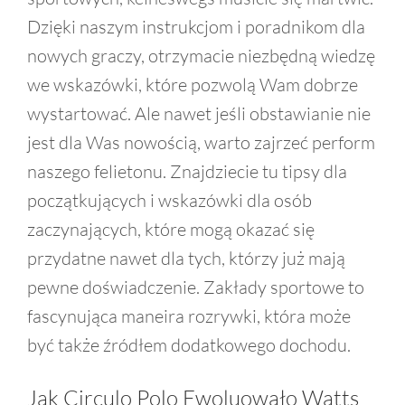
Dzięki naszym instrukcjom i poradnikom dla
nowych graczy, otrzymacie niezbędną wiedzę
we wskazówki, które pozwolą Wam dobrze
wystartować. Ale nawet jeśli obstawianie nie
jest dla Was nowością, warto zajrzeć perform
naszego felietonu. Znajdziecie tu tipsy dla
początkujących i wskazówki dla osób
zaczynających, które mogą okazać się
przydatne nawet dla tych, którzy już mają
pewne doświadczenie. Zakłady sportowe to
fascynująca maneira rozrywki, która może
być także źródłem dodatkowego dochodu.
Jak Circulo Polo Ewoluowało Watts