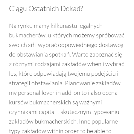
Ciągu Ostatnich Dekad?
Na rynku mamy kilkunastu legalnych
bukmacherów, u których możemy spróbować
swoich sił i wybrać odpowiedniego dostawcę
do obstawiania spotkań. Warto zapoznać się
z różnymi rodzajami zakładów when i wybrać
les, które odpowiadają twojemu podejściu i
strategii obstawiania. Planowanie zakładów
my personal lover in add-on to i also ocena
kursów bukmacherskich są ważnymi
czynnikami capital t skutecznym typowaniu
zakładów bukmacherskich. Inne popularne
typy zakładów within order to be able to