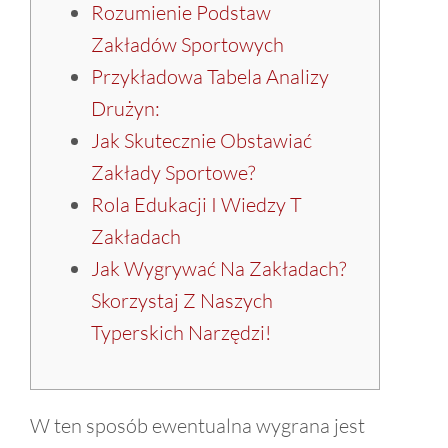
Rozumienie Podstaw
Zakładów Sportowych
Przykładowa Tabela Analizy
Drużyn:
Jak Skutecznie Obstawiać
Zakłady Sportowe?
Rola Edukacji I Wiedzy T
Zakładach
Jak Wygrywać Na Zakładach?
Skorzystaj Z Naszych
Typerskich Narzędzi!
W ten sposób ewentualna wygrana jest