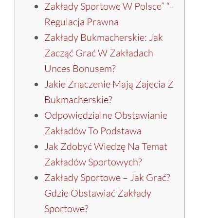
Zakłady Sportowe W Polsce” “–
Regulacja Prawna
Zakłady Bukmacherskie: Jak
Zacząć Grać W Zakładach
Unces Bonusem?
Jakie Znaczenie Mają Zajecia Z
Bukmacherskie?
Odpowiedzialne Obstawianie
Zakładów To Podstawa
Jak Zdobyć Wiedzę Na Temat
Zakładów Sportowych?
Zakłady Sportowe – Jak Grać?
Gdzie Obstawiać Zakłady
Sportowe?