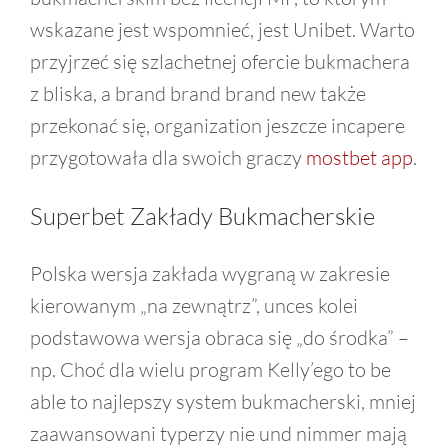
wskazane jest wspomnieć, jest Unibet. Warto
przyjrzeć się szlachetnej ofercie bukmachera
z bliska, a brand brand brand new także
przekonać się, organization jeszcze incapere
przygotowała dla swoich graczy
mostbet app
.
Superbet Zakłady Bukmacherskie
Polska wersja zakłada wygraną w zakresie
kierowanym „na zewnątrz”, unces kolei
podstawowa wersja obraca się „do środka” –
np. Choć dla wielu program Kelly’ego to be
able to najlepszy system bukmacherski, mniej
zaawansowani typerzy nie und nimmer mają