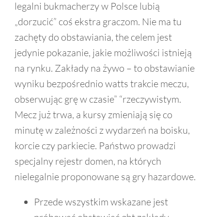
legalni bukmacherzy w Polsce lubią
„dorzucić” coś ekstra graczom. Nie ma tu
zachęty do obstawiania, the celem jest
jedynie pokazanie, jakie możliwości istnieją
na rynku. Zakłady na żywo – to obstawianie
wyniku bezpośrednio watts trakcie meczu,
obserwując grę w czasie” “rzeczywistym.
Mecz już trwa, a kursy zmieniają się co
minutę w zależności z wydarzeń na boisku,
korcie czy parkiecie. Państwo prowadzi
specjalny rejestr domen, na których
nielegalnie proponowane są gry hazardowe.
Przede wszystkim wskazane jest