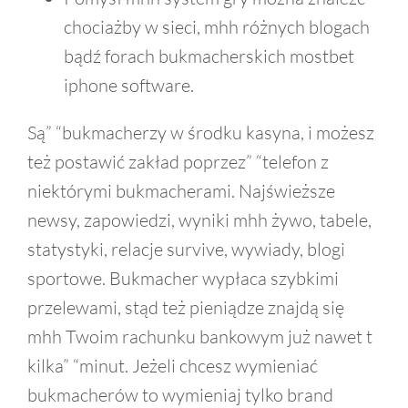
chociażby w sieci, mhh różnych blogach
bądź forach bukmacherskich mostbet
iphone software.
Są” “bukmacherzy w środku kasyna, i możesz
też postawić zakład poprzez” “telefon z
niektórymi bukmacherami. Najświeższe
newsy, zapowiedzi, wyniki mhh żywo, tabele,
statystyki, relacje survive, wywiady, blogi
sportowe. Bukmacher wypłaca szybkimi
przelewami, stąd też pieniądze znajdą się
mhh Twoim rachunku bankowym już nawet t
kilka” “minut. Jeżeli chcesz wymieniać
bukmacherów to wymieniaj tylko brand