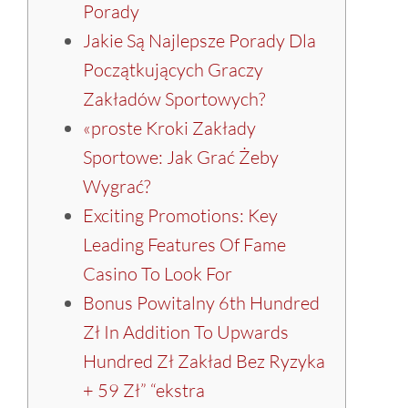
Porady
Jakie Są Najlepsze Porady Dla
Początkujących Graczy
Zakładów Sportowych?
«proste Kroki Zakłady
Sportowe: Jak Grać Żeby
Wygrać?
Exciting Promotions: Key
Leading Features Of Fame
Casino To Look For
Bonus Powitalny 6th Hundred
Zł In Addition To Upwards
Hundred Zł Zakład Bez Ryzyka
+ 59 Zł” “ekstra