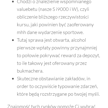
Chodzi o znalezienie wspomnianego
valuebetu (nasze S i9000 i W), czyli
obliczenie bliższego rzeczywistości
kursu, jaki powinien być zaoferowany
mhh dane wydarzenie sportowe.
Tutaj sprawa jest otwarta, alcohol
pierwsze wpłaty powinny przynajmniej
to połowie pokrywać reward za depozyt,
to ile takowy jest oferowany przez
bukmachera.
Skuteczne obstawianie zakładów, in
order to oczywiście typowanie zdarzeń,
które będą rozstrzygane po twojej myśli.
Znajomość tych rynków pomoże Ci wybrać