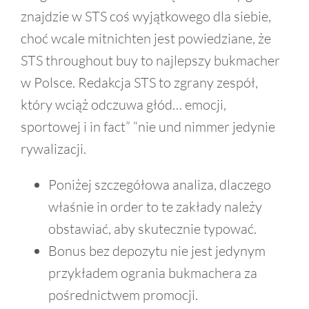
znajdzie w STS coś wyjątkowego dla siebie,
choć wcale mitnichten jest powiedziane, że
STS throughout buy to najlepszy bukmacher
w Polsce. Redakcja STS to zgrany zespół,
który wciąż odczuwa głód… emocji,
sportowej i in fact” “nie und nimmer jedynie
rywalizacji.
Poniżej szczegółowa analiza, dlaczego
właśnie in order to te zakłady należy
obstawiać, aby skutecznie typować.
Bonus bez depozytu nie jest jedynym
przykładem ogrania bukmachera za
pośrednictwem promocji.