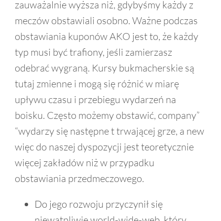
zauważalnie wyższa niż, gdybyśmy każdy z
meczów obstawiali osobno. Ważne podczas
obstawiania kuponów AKO jest to, że każdy
typ musi być trafiony, jeśli zamierzasz
odebrać wygraną. Kursy bukmacherskie są
tutaj zmienne i mogą się różnić w miarę
upływu czasu i przebiegu wydarzeń na
boisku. Często możemy obstawić, company”
“wydarzy się następne t trwającej grze, a new
więc do naszej dyspozycji jest teoretycznie
więcej zakładów niż w przypadku
obstawiania przedmeczowego.
Do jego rozwoju przyczynił się
niewątpliwie world-wide-web, który