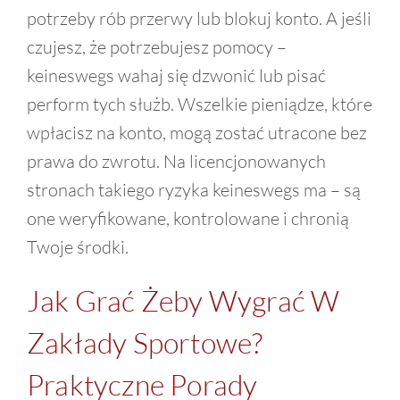
potrzeby rób przerwy lub blokuj konto. A jeśli
czujesz, że potrzebujesz pomocy –
keineswegs wahaj się dzwonić lub pisać
perform tych służb. Wszelkie pieniądze, które
wpłacisz na konto, mogą zostać utracone bez
prawa do zwrotu. Na licencjonowanych
stronach takiego ryzyka keineswegs ma – są
one weryfikowane, kontrolowane i chronią
Twoje środki.
Jak Grać Żeby Wygrać W
Zakłady Sportowe?
Praktyczne Porady