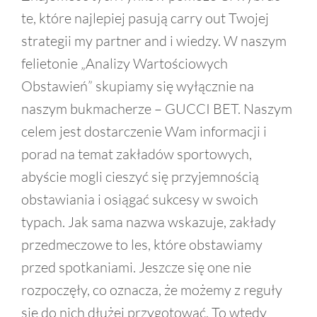
te, które najlepiej pasują carry out Twojej
strategii my partner and i wiedzy. W naszym
felietonie „Analizy Wartościowych
Obstawień” skupiamy się wyłącznie na
naszym bukmacherze – GUCCI BET. Naszym
celem jest dostarczenie Wam informacji i
porad na temat zakładów sportowych,
abyście mogli cieszyć się przyjemnością
obstawiania i osiągać sukcesy w swoich
typach. Jak sama nazwa wskazuje, zakłady
przedmeczowe to les, które obstawiamy
przed spotkaniami. Jeszcze się one nie
rozpoczęły, co oznacza, że możemy z reguły
się do nich dłużej przygotować. To wtedy