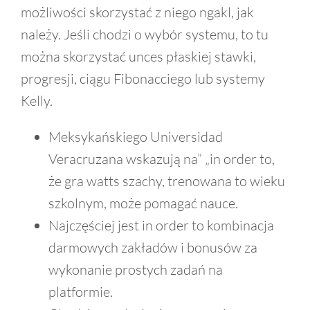
możliwości skorzystać z niego ngakl, jak
należy. Jeśli chodzi o wybór systemu, to tu
można skorzystać unces płaskiej stawki,
progresji, ciągu Fibonacciego lub systemy
Kelly.
Meksykańskiego Universidad
Veracruzana wskazują na” „in order to,
że gra watts szachy, trenowana to wieku
szkolnym, może pomagać nauce.
Najczęściej jest in order to kombinacja
darmowych zakładów i bonusów za
wykonanie prostych zadań na
platformie.