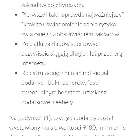
zakładów pojedynczych.
Pierwszy i tak naprawdę najważniejszy”
“krok to uświadomienie sobie ryzyka
związanego z obstawianiem zakładów.
Początki zakładów sportowych
oczywiście sięgają długich lat przed erą
internetu.
Rejestrując się z nim an individual
podanych bukmacherów, foso
ewentualnym boostem, uzyskasz
dodatkowe freebety.
Na „jedynkę” (1), czyli gospodarzy został
wystawiony kurs o wartości 9. 80, mhh remis