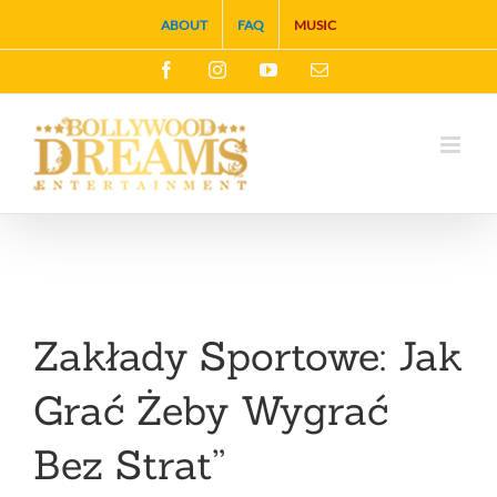
Skip
ABOUT
FAQ
MUSIC
to
Facebook
Instagram
YouTube
Email
content
Zakłady Sportowe: Jak
Grać Żeby Wygrać
Bez Strat”