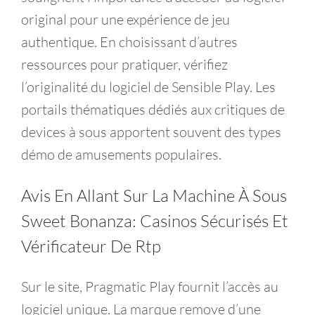
original pour une expérience de jeu
authentique. En choisissant d’autres
ressources pour pratiquer, vérifiez
l’originalité du logiciel de Sensible Play. Les
portails thématiques dédiés aux critiques de
devices à sous apportent souvent des types
démo de amusements populaires.
Avis En Allant Sur La Machine À Sous
Sweet Bonanza: Casinos Sécurisés Et
Vérificateur De Rtp
Sur le site, Pragmatic Play fournit l’accès au
logiciel unique. La marque remove d’une