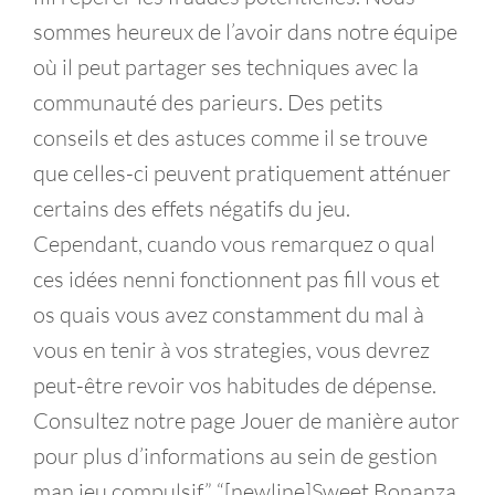
sommes heureux de l’avoir dans notre équipe
où il peut partager ses techniques avec la
communauté des parieurs. Des petits
conseils et des astuces comme il se trouve
que celles-ci peuvent pratiquement atténuer
certains des effets négatifs du jeu.
Cependant, cuando vous remarquez o qual
ces idées nenni fonctionnent pas fill vous et
os quais vous avez constamment du mal à
vous en tenir à vos strategies, vous devrez
peut-être revoir vos habitudes de dépense.
Consultez notre page Jouer de manière autor
pour plus d’informations au sein de gestion
man jeu compulsif.” “[newline]Sweet Bonanza,