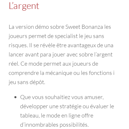
L’argent
La version démo sobre Sweet Bonanza les
joueurs permet de specialist le jeu sans
risques. Il se révèle être avantageux de una
lancer avant para jouer avec sobre l’argent
réel. Ce mode permet aux joueurs de
comprendre la mécanique ou les fonctions i
jeu sans dépôt.
Que vous souhaitiez vous amuser,
développer une stratégie ou évaluer le
tableau, le mode en ligne offre
d’innombrables possibilités.