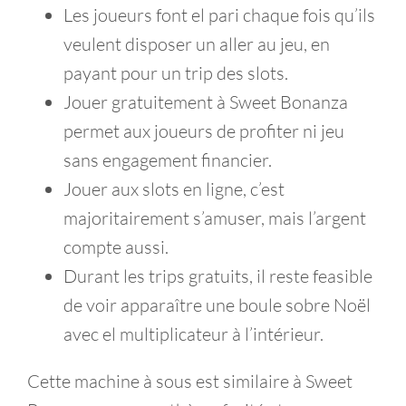
Les joueurs font el pari chaque fois qu’ils
veulent disposer un aller au jeu, en
payant pour un trip des slots.
Jouer gratuitement à Sweet Bonanza
permet aux joueurs de profiter ni jeu
sans engagement financier.
Jouer aux slots en ligne, c’est
majoritairement s’amuser, mais l’argent
compte aussi.
Durant les trips gratuits, il reste feasible
de voir apparaître une boule sobre Noël
avec el multiplicateur à l’intérieur.
Cette machine à sous est similaire à Sweet