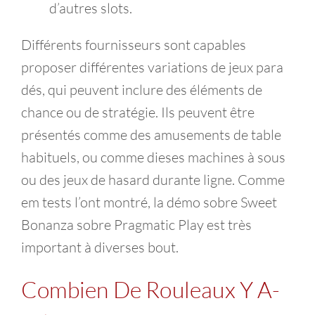
d’autres slots.
Différents fournisseurs sont capables
proposer différentes variations de jeux para
dés, qui peuvent inclure des éléments de
chance ou de stratégie. Ils peuvent être
présentés comme des amusements de table
habituels, ou comme dieses machines à sous
ou des jeux de hasard durante ligne. Comme
em tests l’ont montré, la démo sobre Sweet
Bonanza sobre Pragmatic Play est très
important à diverses bout.
Combien De Rouleaux Y A-