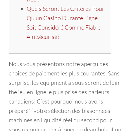
Quels Seront Les Critères Pour
Qu’un Casino Durante Ligne
Soit Considéré Comme Fiable
Ain Sécurisé?
Nous vous présentons notre aperçu des
choices de paiement les plus courantes. Sans
surprise, les equipment à sous seront de loin
the jeu en ligne le plus prisé des parieurs
canadiens! C’est pourquoi nous avons
préparé” “votre sélection des blasonnees
machines en liquidité réel du second pour
vous recommander à jouer en déambulant un