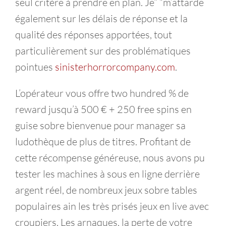
seul critère à prendre en plan. Je” “m’attarde
également sur les délais de réponse et la
qualité des réponses apportées, tout
particulièrement sur des problématiques
pointues
sinisterhorrorcompany.com
.
L’opérateur vous offre two hundred % de
reward jusqu’à 500 € + 250 free spins en
guise sobre bienvenue pour manager sa
ludothèque de plus de titres. Profitant de
cette récompense généreuse, nous avons pu
tester les machines à sous en ligne derrière
argent réel, de nombreux jeux sobre tables
populaires ain les très prisés jeux en live avec
croupiers. Les arnaques, la perte de votre