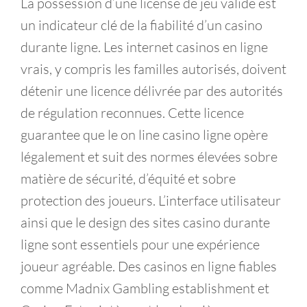
La possession d’une license de jeu valide est
un indicateur clé de la fiabilité d’un casino
durante ligne. Les internet casinos en ligne
vrais, y compris les familles autorisés, doivent
détenir une licence délivrée par des autorités
de régulation reconnues. Cette licence
guarantee que le on line casino ligne opère
légalement et suit des normes élevées sobre
matière de sécurité, d’équité et sobre
protection des joueurs. L’interface utilisateur
ainsi que le design des sites casino durante
ligne sont essentiels pour une expérience
joueur agréable. Des casinos en ligne fiables
comme Madnix Gambling establishment et