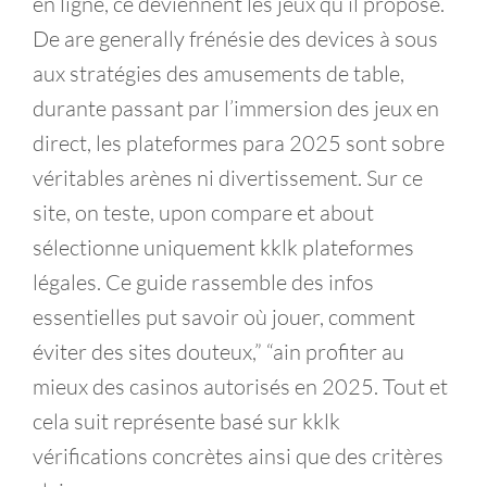
en ligne, ce deviennent les jeux qu’il propose.
De are generally frénésie des devices à sous
aux stratégies des amusements de table,
durante passant par l’immersion des jeux en
direct, les plateformes para 2025 sont sobre
véritables arènes ni divertissement. Sur ce
site, on teste, upon compare et about
sélectionne uniquement kklk plateformes
légales. Ce guide rassemble des infos
essentielles put savoir où jouer, comment
éviter des sites douteux,” “ain profiter au
mieux des casinos autorisés en 2025. Tout et
cela suit représente basé sur kklk
vérifications concrètes ainsi que des critères