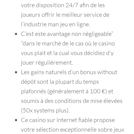
votre disposition 24/7 afin de les
joueurs offrir le meilleur service de
l’industrie man jeu en ligne.
C’est este avantage non négligeable”
“dans le marché de le cas où le casino
vous plait et la cual vous décidiez d’y
jouer régulièrement.
Les gains naturels d’un bonus without
dépôt sont la plupart du temps
plafonnés (généralement à 100 €) et
soumis à des conditions de mise élevées
(50x systems plus).
Ce casino sur internet fiable propose
votre sélection exceptionnelle sobre jeux