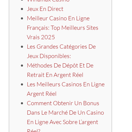
Jeux En Direct
Meilleur Casino En Ligne
Français: Top Meilleurs Sites
Vrais 2025
Les Grandes Catégories De
Jeux Disponibles:
Méthodes De Dépôt Et De
Retrait En Argent Réel
Les Meilleurs Casinos En Ligne
Argent Réel
Comment Obtenir Un Bonus
Dans Le Marché De Un Casino
En Ligne Avec Sobre L’argent
Réel?