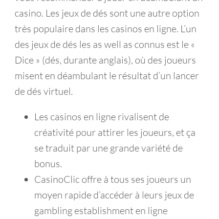
casino. Les jeux de dés sont une autre option
très populaire dans les casinos en ligne. L’un
des jeux de dés les as well as connus est le «
Dice » (dés, durante anglais), où des joueurs
misent en déambulant le résultat d’un lancer
de dés virtuel.
Les casinos en ligne rivalisent de
créativité pour attirer les joueurs, et ça
se traduit par une grande variété de
bonus.
CasinoClic offre à tous ses joueurs un
moyen rapide d’accéder à leurs jeux de
gambling establishment en ligne