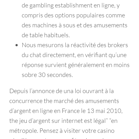
de gambling establishment en ligne, y
compris des options populaires comme
des machines à sous et des amusements
de table habituels.
Nous mesurons la réactivité des brokers
du chat directement, en vérifiant qu’une
réponse survient généralement en moins
sobre 30 secondes.
Depuis l’annonce de una loi ouvrant à la
concurrence the marché des amusements
d’argent en ligne en France le 13 mai 2010,
the jeu d’argent sur internet est légal” “en
métropole. Pensez à visiter votre casino