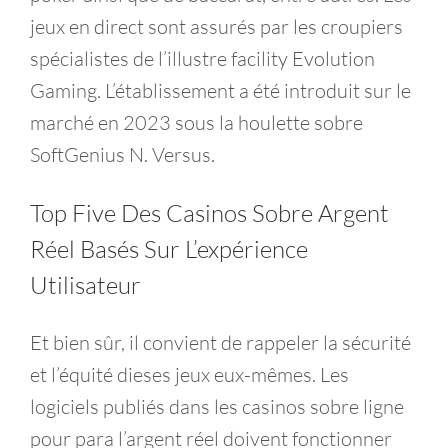
jeux en direct sont assurés par les croupiers
spécialistes de l’illustre facility Evolution
Gaming. L’établissement a été introduit sur le
marché en 2023 sous la houlette sobre
SoftGenius N. Versus.
Top Five Des Casinos Sobre Argent
Réel Basés Sur L’expérience
Utilisateur
Et bien sûr, il convient de rappeler la sécurité
et l’équité dieses jeux eux-mêmes. Les
logiciels publiés dans les casinos sobre ligne
pour para l’argent réel doivent fonctionner