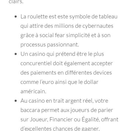
clairs.
La roulette est este symbole de tableau
qui attire des millions de cybernautes
grâce à social fear simplicité et à son
processus passionnant.
Un casino qui prétend être le plus
concurentiel doit également accepter
des paiements en différentes devices
comme l’euro ainsi que le dollar
américain.
Au casino en trait argent réel, votre
baccara permet aux joueurs de parier
sur Joueur, Financier ou Égalité, offrant
d’excellentes chances de gagner.