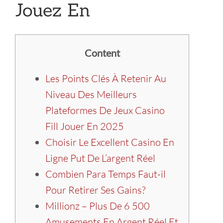
Jouez En
Content
Les Points Clés À Retenir Au
Niveau Des Meilleurs
Plateformes De Jeux Casino
Fill Jouer En 2025
Choisir Le Excellent Casino En
Ligne Put De L’argent Réel
Combien Para Temps Faut-il
Pour Retirer Ses Gains?
Millionz – Plus De 6 500
Amusements En Argent Réel Et