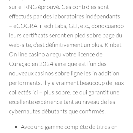
sur el RNG éprouvé. Ces contrôles sont
effectués par des laboratoires indépendants
– eCOGRA, iTech Labs, GLI, etc., donc cuando
leurs certificats seront en pied sobre page du
web-site, c’est définitivement un plus. Kinbet
On line casino a reçu votre licence de
Curaçao en 2024 ainsi que est l’un des
nouveaux casinos sobre ligne les in addition
performants. Il y a vraiment beaucoup de jeux
collectés ici – plus sobre, ce qui garantit une
excellente expérience tant au niveau de les
cybernautes débutants que confirmés.
Avec une gamme complète de titres en