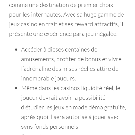
comme une destination de premier choix
pour les internautes. Avec sa huge gamme de
jeux casino en trait et ses reward attractifs, il
présente une expérience para jeu inégalée.
Accéder à dieses centaines de
amusements, profiter de bonus et vivre
l’adrénaline des mises réelles attire de
innombrable joueurs.
Même dans les casinos liquidité réel, le
joueur devrait avoir la possibilité
d’étudier les jeux en mode démo gratuite,
après quoi il sera autorisé à jouer avec
syns fonds personnels.