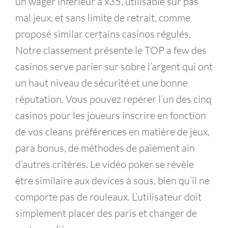
un wager inférieur à x35, utilisable sur pas
mal jeux, et sans limite de retrait, comme
proposé similar certains casinos régulés.
Notre classement présente le TOP a few des
casinos serve parier sur sobre l’argent qui ont
un haut niveau de sécurité et une bonne
réputation. Vous pouvez repérer l’un des cinq
casinos pour les joueurs inscrire en fonction
de vos cleans préférences en matière de jeux,
para bonus, de méthodes de paiement ain
d’autres critères. Le vidéo poker se révèle
être similaire aux devices à sous, bien qu’il ne
comporte pas de rouleaux. L’utilisateur doit
simplement placer des paris et changer de