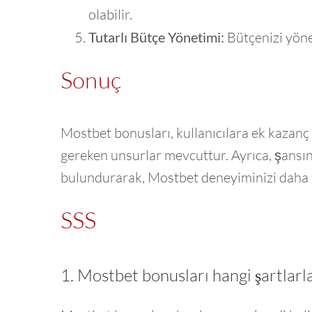
olabilir.
Tutarlı Bütçe Yönetimi:
Bütçenizi yönet
Sonuç
Mostbet bonusları, kullanıcılara ek kazanç 
gereken unsurlar mevcuttur. Ayrıca, şansını
bulundurarak, Mostbet deneyiminizi daha ka
SSS
1. Mostbet bonusları hangi şartlarla