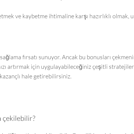
mek ve kaybetme ihtimaline karşı hazırlıklı olmak, uz
sağlama fırsatı sunuyor. Ancak bu bonusları çekmenin 
zı artırmak için uygulayabileceğiniz çeşitli stratejil
zançlı hale getirebilirsiniz.
 çekilebilir?