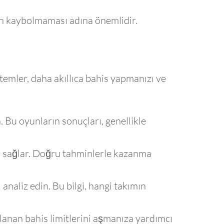
un kaybolmaması adına önemlidir.
temler, daha akıllıca bahis yapmanızı ve
. Bu oyunların sonuçları, genellikle
zi sağlar. Doğru tahminlerle kazanma
analiz edin. Bu bilgi, hangi takımın
anan bahis limitlerini aşmanıza yardımcı