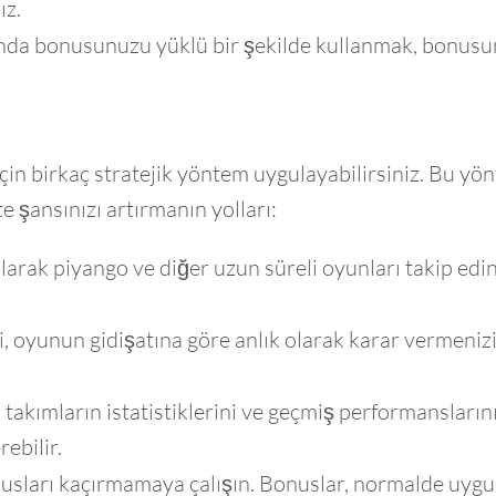
ız.
ında bonusunuzu yüklü bir şekilde kullanmak, bonus
in birkaç stratejik yöntem uygulayabilirsiniz. Bu yön
e şansınızı artırmanın yolları:
arak piyango ve diğer uzun süreli oyunları takip edin
i, oyunun gidişatına göre anlık olarak karar vermeni
kımların istatistiklerini ve geçmiş performanslarını 
ebilir.
sları kaçırmamaya çalışın. Bonuslar, normalde uygul