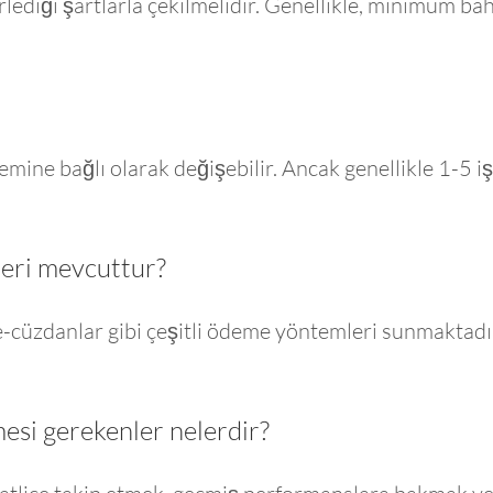
ediği şartlarla çekilmelidir. Genellikle, minimum bahi
mine bağlı olarak değişebilir. Ancak genellikle 1-5 
eri mevcuttur?
e-cüzdanlar gibi çeşitli ödeme yöntemleri sunmaktadır.
mesi gerekenler nelerdir?