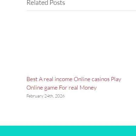
Related Posts
lian
Best A real income Online casinos Play
n the
Online game For real Money
February 24th, 2026