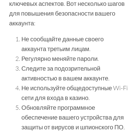
ключевых аспектов. Вот несколько шагов
для повышения безопасности вашего
аккаунта:
Не сообщайте данные своего
аккаунта третьим лицам.
Регулярно меняйте пароли.
Следите за подозрительной
активностью в вашем аккаунте.
Не используйте общедоступные Wi-Fi
сети для входа в казино.
Обновляйте программное
обеспечение вашего устройства для
защиты от вирусов и шпионского ПО.