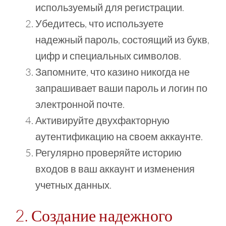
используемый для регистрации.
Убедитесь, что используете
надежный пароль, состоящий из букв,
цифр и специальных символов.
Запомните, что казино никогда не
запрашивает ваши пароль и логин по
электронной почте.
Активируйте двухфакторную
аутентификацию на своем аккаунте.
Регулярно проверяйте историю
входов в ваш аккаунт и изменения
учетных данных.
2. Создание надежного