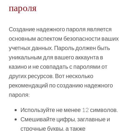
пароля
Создание надежного пароля является
основным аспектом безопасности ваших
учетных данных. Пароль должен быть
уникальным для вашего аккаунта в
казино и не совпадать с паролями от
других ресурсов. Вот несколько
рекомендаций по созданию надежного
пароля:
Используйте не менее 12 символов.
Смешивайте цифры, заглавные и
строчные буквы, а также