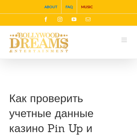
Skip
ABOUT
FAQ
MUSIC
to
Facebook
Instagram
YouTube
Email
content
Как проверить
учетные данные
казино Pin Up и