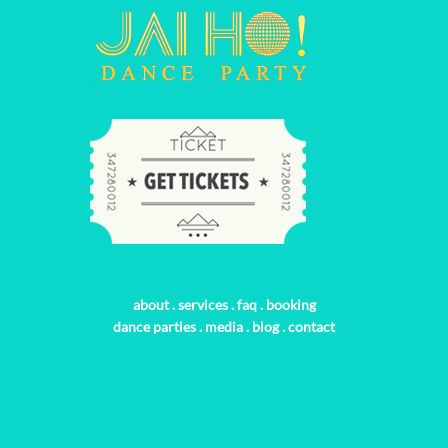
about
.
services
.
faq
.
booking
dance parties
.
media
.
blog
.
contact