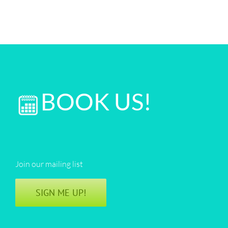
February 
BOOK US!
Join our mailing list
SIGN ME UP!