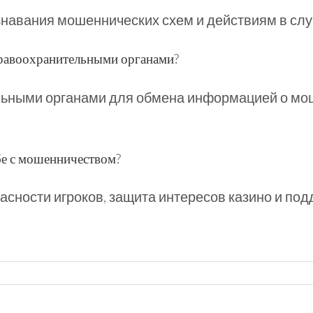
навания мошеннических схем и действиям в слу
 правоохранительными органами?
льными органами для обмена информацией о мо
ьбе с мошенничеством?
асности игроков, защита интересов казино и под
к
зино