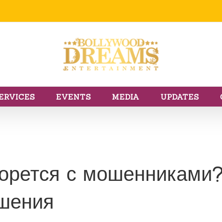
ERVICES
EVENTS
MEDIA
UPDATES
борется с мошенниками
шения