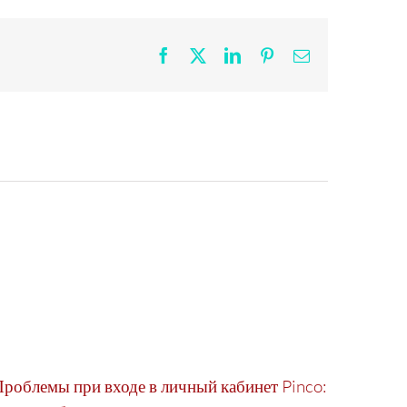
Facebook
X
LinkedIn
Pinterest
Email
роблемы при входе в личный кабинет Pinco:
Как уч