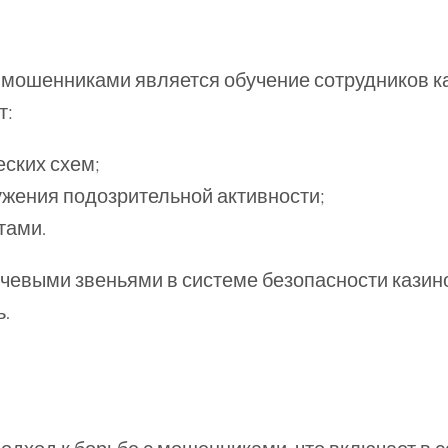
мошенниками является обучение сотрудников каз
т:
ских схем;
ужения подозрительной активности;
тами.
евыми звеньями в системе безопасности казино,
ь.