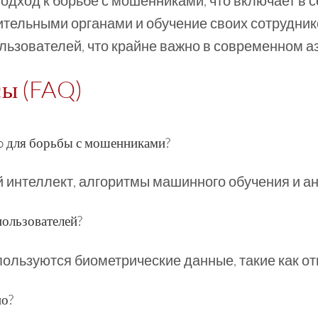
одход к борьбе с мошенниками, что включает в
ительными органами и обучение своих сотрудник
ользователей, что крайне важно в современном а
сы (FAQ)
co для борьбы с мошенниками?
й интеллект, алгоритмы машинного обучения и а
пользователей?
льзуются биометрические данные, такие как от
но?