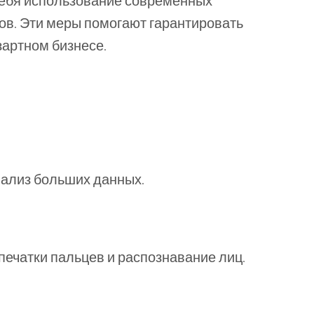
 себя использование современных
ов. Эти меры помогают гарантировать
зартном бизнесе.
нализ больших данных.
печатки пальцев и распознавание лиц.