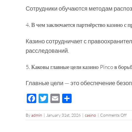
Сотрудники обучаются методам распоз
4. В чем заключается партнёрство казино с
Казино сотрудничает с правоохраните
расследований.
5. Каковы главные цели казино Pinco в бор
Главные цели — это обеспечение безоп
Facebook
Twitter
Email
Share
on
By
admin
|
January 31st, 2026
|
casino
|
Comments Off
Ка
ка