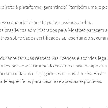
e direto à plataforma, garantindo” “também uma expe
sso quando foi aceito pelos cassinos on-line.
s brasileiros administrados pela Mostbet parecem apr
entros sobre dados certificados apresentando segura
durante ter suas respectivas licenças e acordos lega
rtes para dar. Trata-se do cassino e casa de apostas
ção sobre dados dos jogadores e apostadores. Há ain
dade específicos para cassino e apostas esportivas.