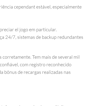
riência cependant estável, especialmente
eciar el jogo em particular.
nça 24/7, sistemas de backup redundantes
is corretamente. Tem mais de several mil
 confiável, com registro reconhecido
da bônus de recargas realizadas nas