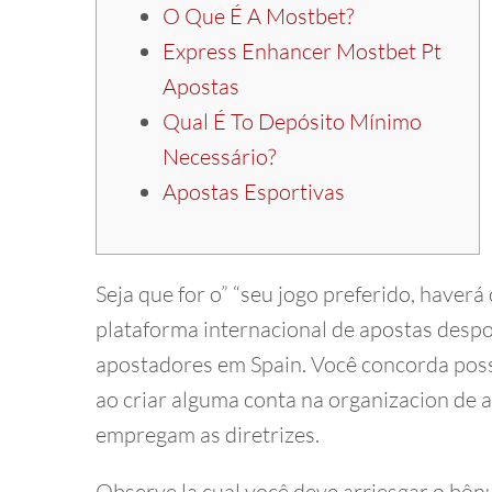
O Que É A Mostbet?
Express Enhancer Mostbet Pt
Apostas
Qual É To Depósito Mínimo
Necessário?
Apostas Esportivas
Seja que for o” “seu jogo preferido, haver
plataforma internacional de apostas despo
apostadores em Spain. Você concorda pos
ao criar alguma conta na organizacion de a
empregam as diretrizes.
Observe la cual você deve arriesgar o bôn