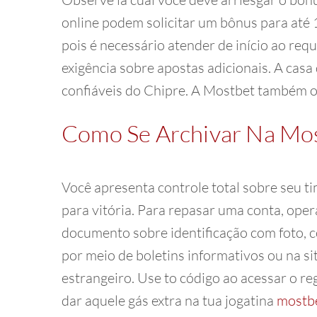
online podem solicitar um bônus para até
pois é necessário atender de início ao req
exigência sobre apostas adicionais. A cas
confiáveis do Chipre. A Mostbet também o
Como Se Archivar Na Mo
Você apresenta controle total sobre seu t
para vitória. Para repasar uma conta, ope
documento sobre identificação com foto, c
por meio de boletins informativos ou na si
estrangeiro. Use to código ao acessar o r
dar aquele gás extra na tua jogatina
mostb