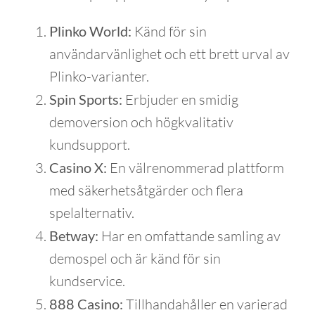
Plinko World:
Känd för sin
användarvänlighet och ett brett urval av
Plinko-varianter.
Spin Sports:
Erbjuder en smidig
demoversion och högkvalitativ
kundsupport.
Casino X:
En välrenommerad plattform
med säkerhetsåtgärder och flera
spelalternativ.
Betway:
Har en omfattande samling av
demospel och är känd för sin
kundservice.
888 Casino:
Tillhandahåller en varierad