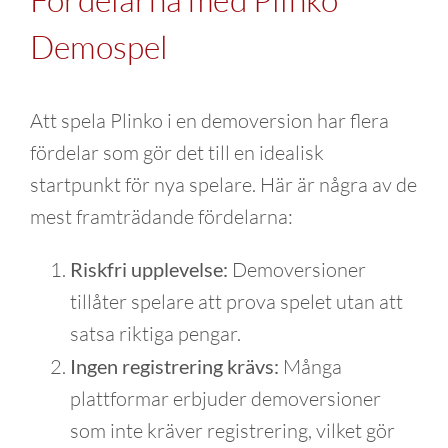
Demospel
Att spela Plinko i en demoversion har flera
fördelar som gör det till en idealisk
startpunkt för nya spelare. Här är några av de
mest framträdande fördelarna:
Riskfri upplevelse:
Demoversioner
tillåter spelare att prova spelet utan att
satsa riktiga pengar.
Ingen registrering krävs:
Många
plattformar erbjuder demoversioner
som inte kräver registrering, vilket gör