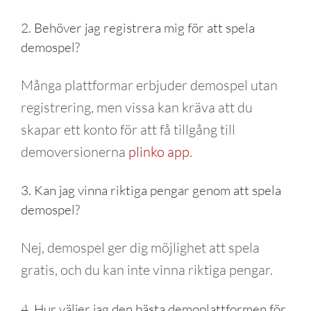
2. Behöver jag registrera mig för att spela
demospel?
Många plattformar erbjuder demospel utan
registrering, men vissa kan kräva att du
skapar ett konto för att få tillgång till
demoversionerna
plinko app
.
3. Kan jag vinna riktiga pengar genom att spela
demospel?
Nej, demospel ger dig möjlighet att spela
gratis, och du kan inte vinna riktiga pengar.
4. Hur väljer jag den bästa demoplattformen för