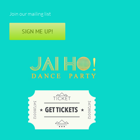
Join our mailing list
SIGN ME UP!