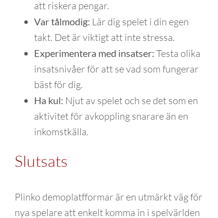
att riskera pengar.
Var tålmodig:
Lär dig spelet i din egen
takt. Det är viktigt att inte stressa.
Experimentera med insatser:
Testa olika
insatsnivåer för att se vad som fungerar
bäst för dig.
Ha kul:
Njut av spelet och se det som en
aktivitet för avkoppling snarare än en
inkomstkälla.
Slutsats
Plinko demoplatfformar är en utmärkt väg för
nya spelare att enkelt komma in i spelvärlden