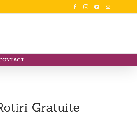
Facebook
Instagram
YouTube
Email
CONTACT
otiri Gratuite