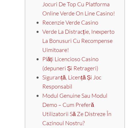
Jocuri De Top Cu Platforma
Online Verde On Line Casino!
Recenzie Verde Casino
Verde La Distracție, Inexperto
La Bonusuri Cu Recompense
Uimitoare!
Plăți Licencioso Casino
(depuneri Și Retrageri)
Siguranță, Licență Și Joc
Responsabil
Modul Genuine Sau Modul
Demo – Cum Preferă
Utilizatorii Să Ze Distreze În
Cazinoul Nostru?