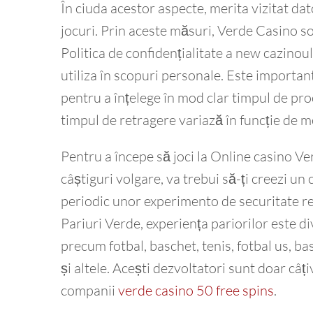
În ciuda acestor aspecte, merita vizitat dato
jocuri. Prin aceste măsuri, Verde Casino so
Politica de confidențialitate a new cazinoulu
utiliza în scopuri personale. Este importan
pentru a înțelege în mod clar timpul de pro
timpul de retragere variază în funcție de me
Pentru a începe să joci la Online casino Verd
câștiguri volgare, va trebui să-ți creezi u
periodic unor experimento de securitate re
Pariuri Verde, experiența pariorilor este d
precum fotbal, baschet, tenis, fotbal us, bas
și altele. Acești dezvoltatori sunt doar câț
companii
verde casino 50 free spins
.