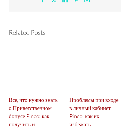
At
Undgå
Related Posts
, что нужно знать
Проблемы при входе
Как уч
риветственном
в личный кабинет
волатил
се Pinco: как
Pinco: как их
для ма
учить и
избежать
выигры