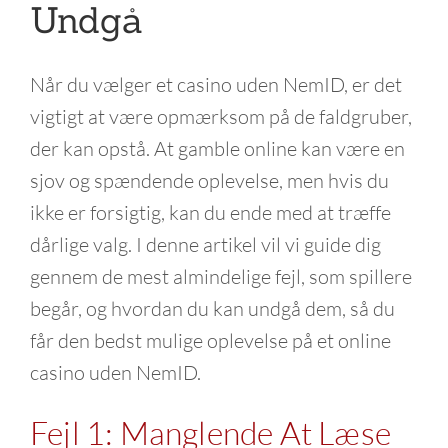
Undgå
Når du vælger et casino uden NemID, er det
vigtigt at være opmærksom på de faldgruber,
der kan opstå. At gamble online kan være en
sjov og spændende oplevelse, men hvis du
ikke er forsigtig, kan du ende med at træffe
dårlige valg. I denne artikel vil vi guide dig
gennem de mest almindelige fejl, som spillere
begår, og hvordan du kan undgå dem, så du
får den bedst mulige oplevelse på et online
casino uden NemID.
Fejl 1: Manglende At Læse