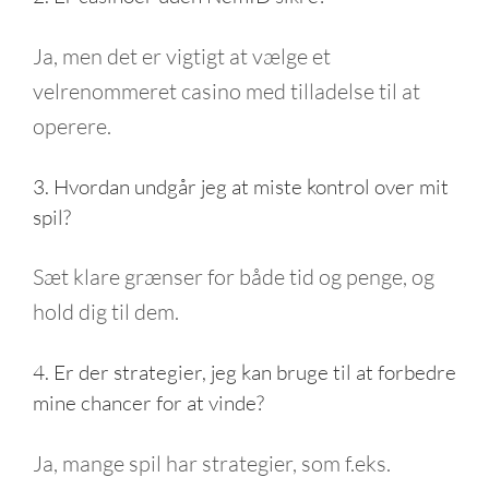
Ja, men det er vigtigt at vælge et
velrenommeret casino med tilladelse til at
operere.
3. Hvordan undgår jeg at miste kontrol over mit
spil?
Sæt klare grænser for både tid og penge, og
hold dig til dem.
4. Er der strategier, jeg kan bruge til at forbedre
mine chancer for at vinde?
Ja, mange spil har strategier, som f.eks.