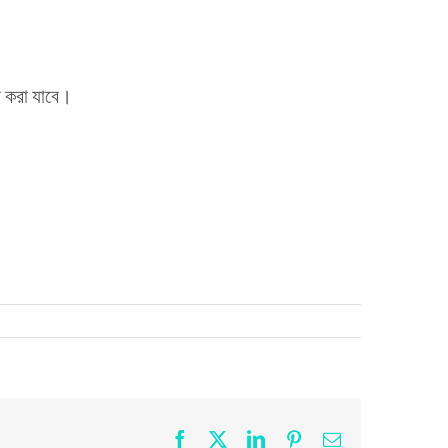
র করা যাবে।
Facebook
X
LinkedIn
Pinterest
Email