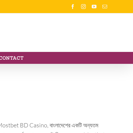
Facebook
Instagram
YouTube
Email
CONTACT
 পারে। Mostbet BD Casino, বাংলাদেশের একটি অন্যতম