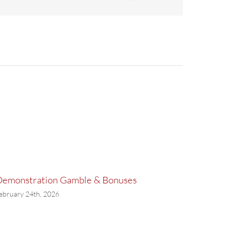
onstration Gamble & Bonuses
Mobile H
Video ga
uary 24th, 2026
February 24