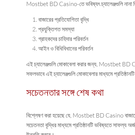
Mostbet BD Casino-তে ভবিষ্যৎ চ্যালেঞ্জগুলি নানা দিক
বাজারের প্রতিযোগিতা বৃদ্ধি
প্রযুক্তিগত সমস্যা
গ্রাহকদের চাহিদার পরিবর্তন
আইন ও বিধিবিধানের পরিবর্তন
এই চ্যালেঞ্জগুলি মোকাবেলা করার জন্য, Mostbet BD Ca
সফলভাবে এই চ্যালেঞ্জগুলি মোকাবেলার মাধ্যমে প্রতিষ্ঠান
সচেতনতার সঙ্গে শেষ কথা
বিশ্লেষণ করা হয়েছে যে, Mostbet BD Casino বাজারের প্
সচেতনতা বৃদ্ধির মাধ্যমে প্রতিষ্ঠানটি ভবিষ্যতে সাফল্
উন্নতি করবে।