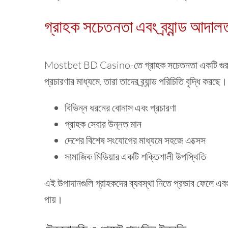
গ্রাহক সচেতনতা এবং ব্র্যান্ড আদাল
Mostbet BD Casino-তে গ্রাহক সচেতনতা একটি গুরুত্বপ
প্রচারণার মাধ্যমে, তারা তাদের ব্র্যান্ড পরিচিতি বৃদ্ধি কর
বিভিন্ন ধরনের বোনাস এবং প্রচারণা
গ্রাহক সেবার উন্নত মান
দেশের বিশেষ সংযোগের মাধ্যমে সহজে এক্সেস
সামাজিক মিডিয়ার একটি শক্তিশালী উপস্থিতি
এই উপাদানগুলি গ্রাহকদের ব্যবস্থা নিতে প্রভাব ফেলে এ
পায়।