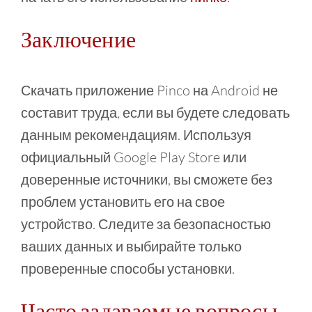
Заключение
Скачать приложение Pinco на Android не
составит труда, если вы будете следовать
данным рекомендациям. Используя
официальный Google Play Store или
доверенные источники, вы сможете без
проблем установить его на свое
устройство. Следите за безопасностью
ваших данных и выбирайте только
проверенные способы установки.
Часто задаваемые вопросы