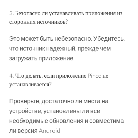
3. Безопасно ли устанавливать приложения из
сторонних источников?
Это может быть небезопасно. Убедитесь,
что источник надежный, прежде чем
загружать приложение.
4. Что делать, если приложение Pinco не
устанавливается?
Проверьте, достаточно ли места на
устройстве, установлены ли все
необходимые обновления и совместима
ли версия Android.