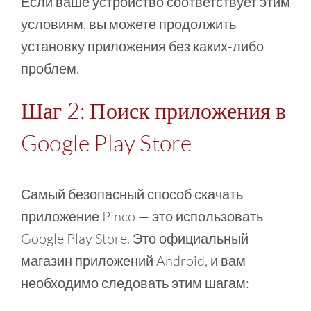
Если ваше устройство соответствует этим
условиям, вы можете продолжить
установку приложения без каких-либо
проблем.
Шаг 2: Поиск приложения в
Google Play Store
Самый безопасный способ скачать
приложение Pinco — это использовать
Google Play Store. Это официальный
магазин приложений Android, и вам
необходимо следовать этим шагам: