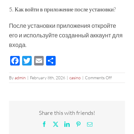
5. Как войти в приложение после установки?
После установки приложения откройте
его и используйте созданный аккаунт для
входа.
Facebook
Twitter
Email
Share
on
By
admin
|
February 8th, 2026
|
casino
|
Comments Off
Как
скачать
приложени
Pinco
на
Share this with friends!
Android?
Официаль
Facebook
X
LinkedIn
Pinterest
Email
источники