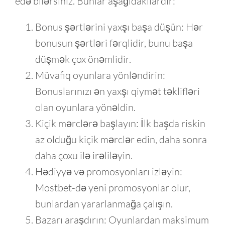
edə bilərsiniz. Bunlar aşağıdakılardır:
Bonus şərtlərini yaxşı başa düşün: Hər
bonusun şərtləri fərqlidir, bunu başa
düşmək çox önəmlidir.
Müvafiq oyunlara yönləndirin:
Bonuslarınızı ən yaxşı qiymət təklifləri
olan oyunlara yönəldin.
Kiçik mərclərə başlayın: İlk başda riskin
az olduğu kiçik mərclər edin, daha sonra
daha çoxu ilə irəliləyin.
Hədiyyə və promosyonları izləyin:
Mostbet-də yeni promosyonlar olur,
bunlardan yararlanmağa çalışın.
Bazarı araşdırın: Oyunlardan maksimum