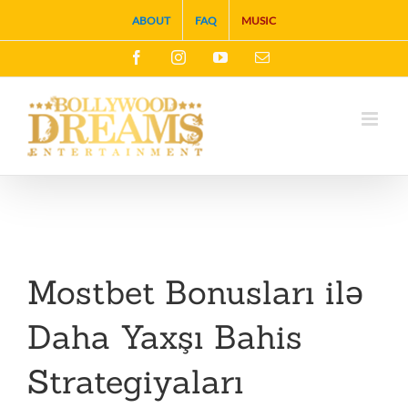
Skip
ABOUT
FAQ
MUSIC
to
Facebook
Instagram
YouTube
Email
content
Mostbet Bonusları ilə
Daha Yaxşı Bahis
Strategiyaları