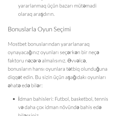
yararlanmaq üçün bazarı mütəmadi
olaraq araşdırın.
Bonuslarla Oyun Seçimi
Mostbet bonuslarından yararlanaraq
oynayacağınız oyunları seçərkən bir neçə
faktoru nəzərə almalısınız. Əvvəlcə,
bonusların hansı oyunlara tətbiq olunduğuna
diqqət edin. Bu sizin üçün aşağıdakı oyunları
əhatə edə bilər:
İdman bahisleri: Futbol, basketbol, tennis
və daha çox idman növündə bahis edə
bilərsiniz.