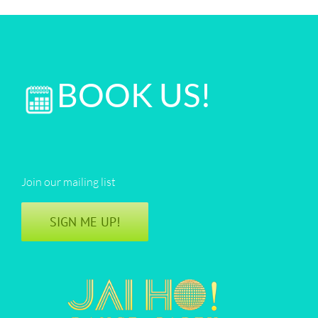
BOOK US!
Join our mailing list
SIGN ME UP!