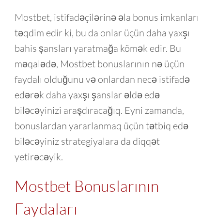
Mostbet, istifadəçilərinə əla bonus imkanları
təqdim edir ki, bu da onlar üçün daha yaxşı
bahis şansları yaratmağa kömək edir. Bu
məqalədə, Mostbet bonuslarının nə üçün
faydalı olduğunu və onlardan necə istifadə
edərək daha yaxşı şanslar əldə edə
biləcəyinizi araşdıracağıq. Eyni zamanda,
bonuslardan yararlanmaq üçün tətbiq edə
biləcəyiniz strategiyalara da diqqət
yetirəcəyik.
Mostbet Bonuslarının
Faydaları