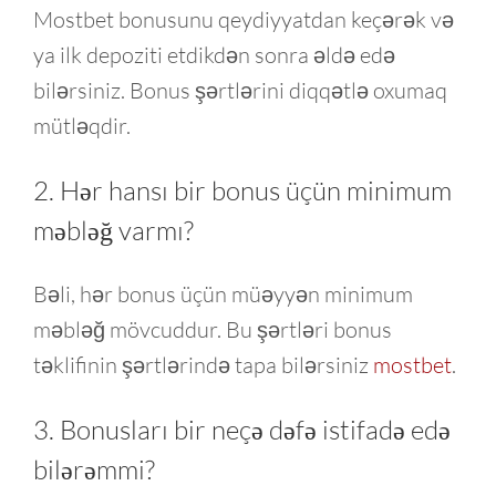
Mostbet bonusunu qeydiyyatdan keçərək və
ya ilk depoziti etdikdən sonra əldə edə
bilərsiniz. Bonus şərtlərini diqqətlə oxumaq
mütləqdir.
2. Hər hansı bir bonus üçün minimum
məbləğ varmı?
Bəli, hər bonus üçün müəyyən minimum
məbləğ mövcuddur. Bu şərtləri bonus
təklifinin şərtlərində tapa bilərsiniz
mostbet
.
3. Bonusları bir neçə dəfə istifadə edə
bilərəmmi?