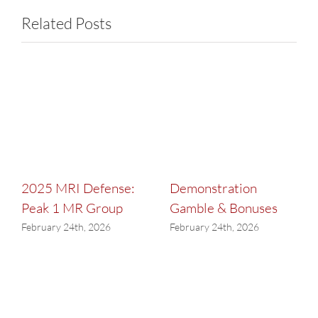
Related Posts
RI Defense:
Demonstration
Mobile Har
 MR Group
Gamble & Bonuses
9,999+ Mob
Video gam
24th, 2026
February 24th, 2026
100percent
2026
February 24th