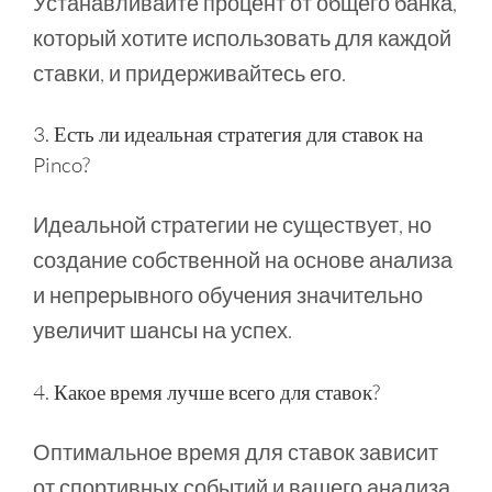
Устанавливайте процент от общего банка,
который хотите использовать для каждой
ставки, и придерживайтесь его.
3. Есть ли идеальная стратегия для ставок на
Pinco?
Идеальной стратегии не существует, но
создание собственной на основе анализа
и непрерывного обучения значительно
увеличит шансы на успех.
4. Какое время лучше всего для ставок?
Оптимальное время для ставок зависит
от спортивных событий и вашего анализа,