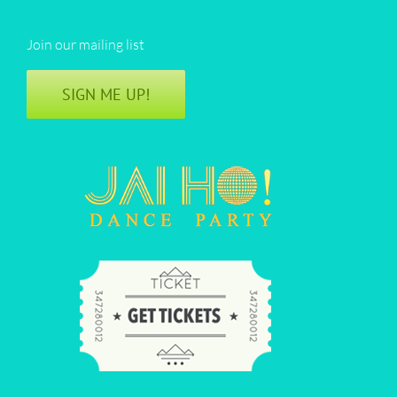
Join our mailing list
SIGN ME UP!