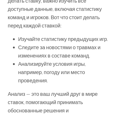
делать ставку, важно изучить все
доступные данные, включая статистику
команд и игроков. Вот что стоит делать
перед каждой ставкой:
Изучайте статистику предыдущих игр.
Следите за новостями о травмах и
изменениях в составе команд.
Анализируйте условия игры,
например, погоду или место
проведения.
Анализ — это ваш лучший друг в мире
ставок, помогающий принимать
обоснованные решения и