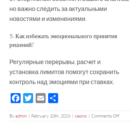
но важно следить за актуальными
новостями и изменениями.
5. Как избежать эмоционального принятия
решений?
Регулярные перерывы, расчет и
установка лимитов помогут сохранить
контроль над эмоциями при ставках.
Facebook
Twitter
Email
Share
on
By
admin
|
February 10th, 2026
|
casino
|
Comments Off
Как
избежать
5