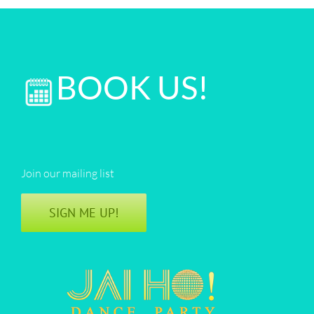
BOOK US!
Join our mailing list
SIGN ME UP!