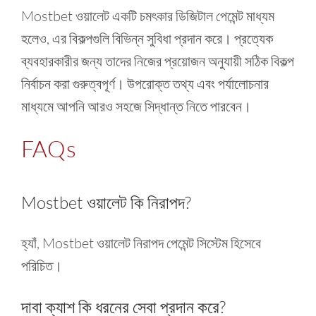
Mostbet ওয়ালেট একটি চমৎকার ডিজিটাল পেমেন্ট মাধ্যম
হলেও, এর বিকল্পগুলি বিভিন্ন সুবিধা প্রদান করে। প্রত্যেক
ব্যবহারকারীর জন্য তাদের নিজের প্রয়োজন অনুযায়ী সঠিক বিকল্প
নির্বাচন করা গুরুত্বপূর্ণ। উপরোক্ত তথ্য এবং পর্যালোচনার
মাধ্যমে আপনি আরও সহজে সিদ্ধান্ত নিতে পারবেন।
FAQs
Mostbet ওয়ালেট কি নিরাপদ?
হ্যাঁ, Mostbet ওয়ালেট নিরাপদ পেমেন্ট সিস্টেম হিসেবে
পরিচিত।
দাবা ক্যাশ কি ধরনের সেবা প্রদান করে?