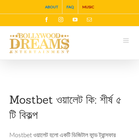
Skip
ABOUT
FAQ
MUSIC
to
Facebook
Instagram
YouTube
Email
content
Mostbet ওয়ালেট কি: শীর্ষ ৫
টি বিকল্প
Mostbet ওয়ালেট হলো একটি ডিজিটাল ফান্ড ট্রান্সফার