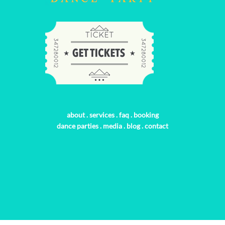
about
.
services
.
faq
.
booking
dance parties
.
media
.
blog
.
contact