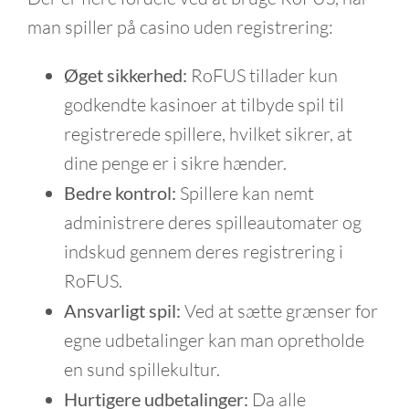
man spiller på casino uden registrering:
Øget sikkerhed:
RoFUS tillader kun
godkendte kasinoer at tilbyde spil til
registrerede spillere, hvilket sikrer, at
dine penge er i sikre hænder.
Bedre kontrol:
Spillere kan nemt
administrere deres spilleautomater og
indskud gennem deres registrering i
RoFUS.
Ansvarligt spil:
Ved at sætte grænser for
egne udbetalinger kan man opretholde
en sund spillekultur.
Hurtigere udbetalinger:
Da alle