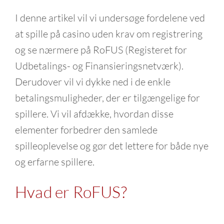
I denne artikel vil vi undersøge fordelene ved
at spille på casino uden krav om registrering
og se nærmere på RoFUS (Registeret for
Udbetalings- og Finansieringsnetværk).
Derudover vil vi dykke ned i de enkle
betalingsmuligheder, der er tilgængelige for
spillere. Vi vil afdække, hvordan disse
elementer forbedrer den samlede
spilleoplevelse og gør det lettere for både nye
og erfarne spillere.
Hvad er RoFUS?