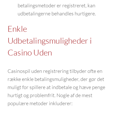
betalingsmetoder er registreret, kan
udbetalingerne behandles hurtigere.
Enkle
Udbetalingsmuligheder i
Casino Uden
Casinospil uden registrering tilbyder ofte en
række enkle betalingsmuligheder, der gør det
muligt for spillere at indbetale og hæve penge
hurtigt og problemfrit. Nogle af de mest
populære metoder inkluderer: