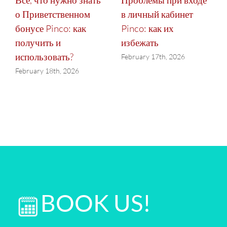
Все, что нужно знать
Проблемы при входе
Ка
о Приветственном
в личный кабинет
во
бонусе Pinco: как
Pinco: как их
дл
получить и
избежать
вы
использовать?
February 17th, 2026
Feb
February 18th, 2026
BOOK US!