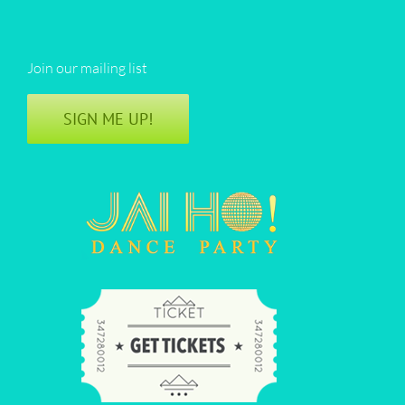
Join our mailing list
SIGN ME UP!