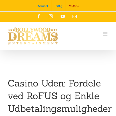
Skip
ABOUT
FAQ
MUSIC
to
Facebook
Instagram
YouTube
Email
content
Casino Uden: Fordele
ved RoFUS og Enkle
Udbetalingsmuligheder