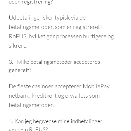
uden registrering?
Udbetalinger sker typisk via de
betalingsmetoder, som er registreret i
RoFUS, hvilket gør processen hurtigere og
sikrere.
3. Hvilke betalingsmetoder accepteres
generelt?
De fleste casinoer accepterer MobilePay,
netbank, kreditkort og e-wallets som
betalingsmetoder.
4. Kan jeg begrænse mine indbetalinger
gennem RoFUS?