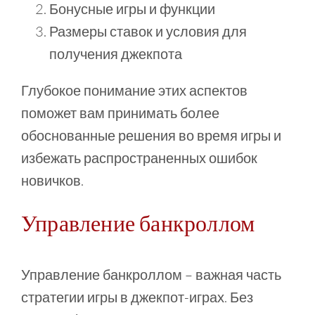
Бонусные игры и функции
Размеры ставок и условия для
получения джекпота
Глубокое понимание этих аспектов
поможет вам принимать более
обоснованные решения во время игры и
избежать распространенных ошибок
новичков.
Управление банкроллом
Управление банкроллом – важная часть
стратегии игры в джекпот-играх. Без