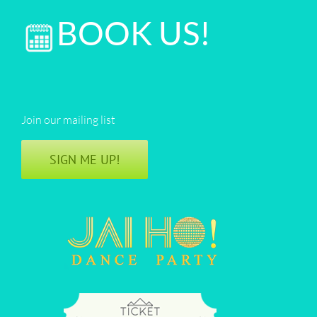
BOOK US!
Join our mailing list
SIGN ME UP!