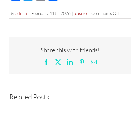
on
By
admin
|
February 11th, 2026
|
casino
|
Comments Off
Опыт
игроков:
как
выиграть
в
Share this with friends!
джекпот-
играх
Facebook
X
LinkedIn
Pinterest
Email
в
Pinco
Related Posts