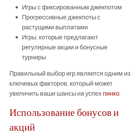
Игры с фиксированным джекпотом
Прогрессивные джекпоты с
растущими выплатами
Игры, которые предлагают
регулярные акции и бонусные
турниры
Правильный выбор игр является одним из
ключевых факторов, который может
увеличить ваши шансы на успех
пинко
.
Использование бонусов и
акций