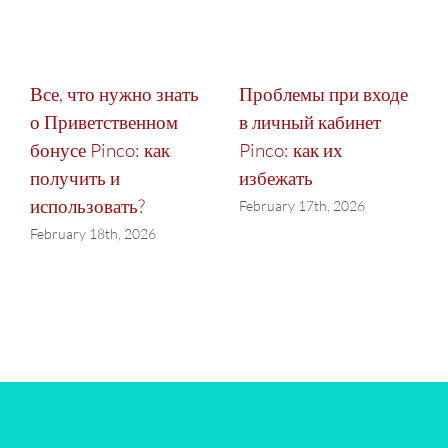
входе
Как учитывать
Analyzing the Value
ет
волатильность слотов
Glory Casino
для максимизации
Bangladesh Bonus: 
выигрыша?
It Worth It?
February 17th, 2026
February 17th, 2026