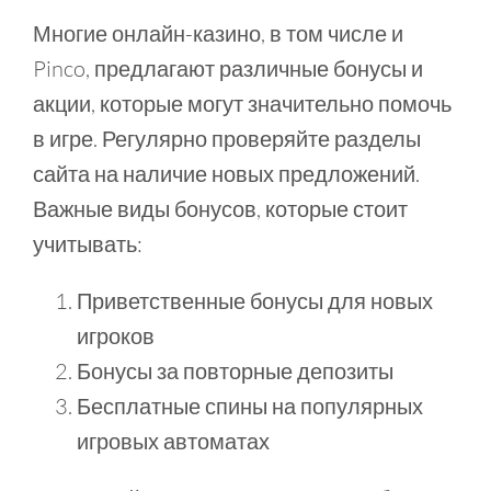
Многие онлайн-казино, в том числе и
Pinco, предлагают различные бонусы и
акции, которые могут значительно помочь
в игре. Регулярно проверяйте разделы
сайта на наличие новых предложений.
Важные виды бонусов, которые стоит
учитывать:
Приветственные бонусы для новых
игроков
Бонусы за повторные депозиты
Бесплатные спины на популярных
игровых автоматах