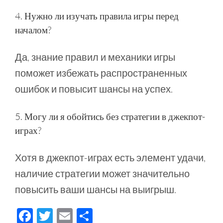
4. Нужно ли изучать правила игры перед
началом?
Да, знание правил и механики игры
поможет избежать распространенных
ошибок и повысит шансы на успех.
5. Могу ли я обойтись без стратегии в джекпот-
играх?
Хотя в джекпот-играх есть элемент удачи,
наличие стратегии может значительно
повысить ваши шансы на выигрыш.
Facebook
Twitter
Email
Share