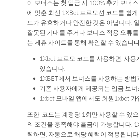
이 보너스는 첫 입금 시 100% 추가 보
에 맞춘 최신 1XBet 프로모션 코드를 쉽
드가 유효하거나 안전한 것은 아닙니다. 
잘못된 기대를 주거나 보너스 적용 오류를 
는 제휴 사이트를 통해 확인할 수 있습니다
1Xbet 프로모 코드를 사용하면, 
있습니다.
1XBET에서 보너스를 사용하는 방법
기존 사용자에게 제공되는 입금 보너
1xbet 모바일 앱에서도 회원1xbet
또한, 코드는 계정당 1회만 사용할 수 있으
의 조건을 충족해야 출금이 가능합니다. 1
력하면, 자동으로 해당 혜택이 적용됩니다.”