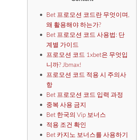
Bet 프로모션 코드란 무엇이며,
왜 활용해야 하는가?
Bet 프로모션 코드 사용법: 단
계별 가이드
프로모션 코드 1xbet은 무엇입
니까? Jbmax!
프로모션 코드 적용 시 주의사
항
Bet 프로모션 코드 입력 과정
중복 사용 금지
Bet 한국의 Vip 보너스
적용 조건 확인
Bet 카지노 보너스를 사용하기