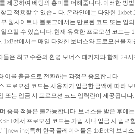
너스를 제공하여 베팅의 흥미를 더해줍니다. 이러한 방
게 찾고 적용할 수 있습니다. 온라인에는 다양한 1xbe
일부 웹사이트나 블로그에서는 만료된 코드 또는 임의
일으킬 수 있습니다. 현재 유효한 프로모션 코드는 1X
. 1xBet에서는 매일 다양한 보너스와 프로모션을 
사용자들은 최고 수준의 환영 보너스 패키지와 함께 2
과 이를 출금으로 전환하는 과정은 중요합니다.
스 프로모션 코드는 사용자가 입금한 금액에 따라 보
 가입 또는 입금 시 프로모션 코드 입력란이 제공됩니다.
며 중복 적용은 불가능합니다. 보너스를 받은 후에는 누적
XBET에서 프로모션 코드는 가입 시나 입금 시 입력
 “[newline]특히 한국 플레이어들은 1xBet의 