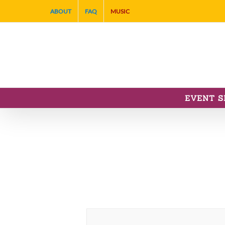
Skip
ABOUT
FAQ
MUSIC
to
content
EVENT S