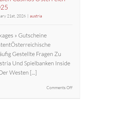
2025
025
ary 21st, 2026
|
austria
kages » Gutscheine
tentÖsterreichische
ufig Gestellte Fragen Zu
stria Und Spielbanken Inside
er Westen [...]
on
Comments Off
12
Regionalen
Casinos
Österreich
Im
Test