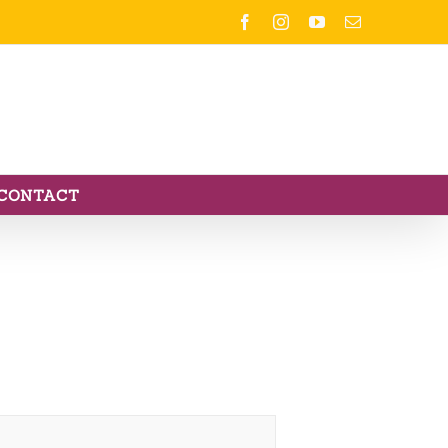
Facebook
Instagram
YouTube
Email
CONTACT