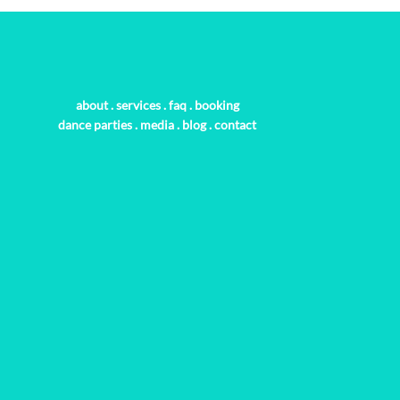
2025
about
.
services
.
faq
.
booking
dance parties
.
media
.
blog
.
contact