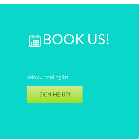
BOOK US!
Join our mailing list
SIGN ME UP!