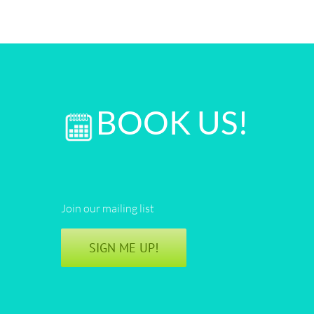
BOOK US!
Join our mailing list
SIGN ME UP!