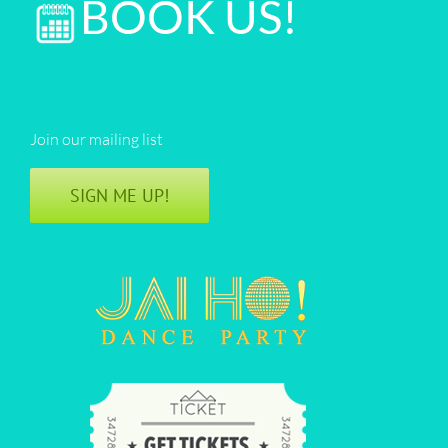
BOOK US!
Join our mailing list
SIGN ME UP!