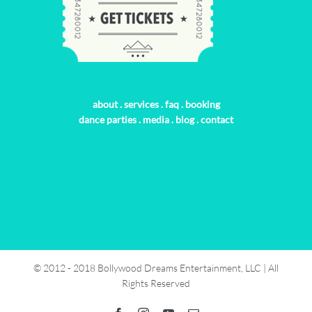
about
.
services
.
faq
.
booking
dance parties
.
media
.
blog
.
contact
© 2012 - 2018 Bollywood Dreams Entertainment, LLC | All
Rights Reserved