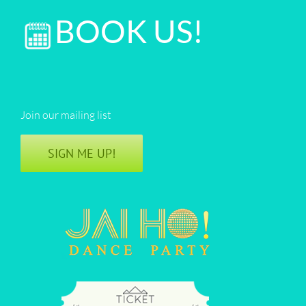
BOOK US!
Join our mailing list
SIGN ME UP!