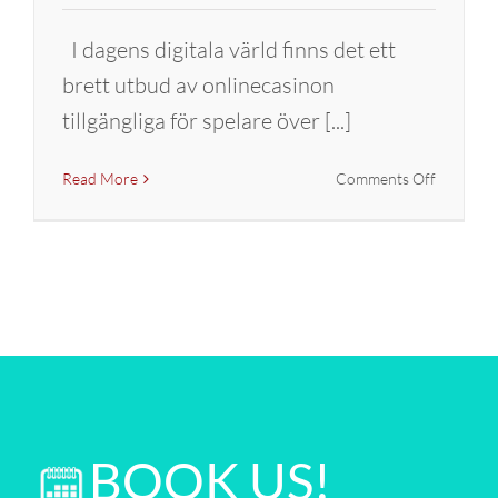
I dagens digitala värld finns det ett
brett utbud av onlinecasinon
tillgängliga för spelare över [...]
on
Read More
Comments Off
Casino
online
utan
Spelpaus
–
hur
fungerar
det
för
erfarna
spelare
BOOK US!