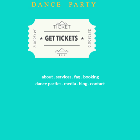
about
.
services
.
faq
.
booking
dance parties
.
media
.
blog
.
contact