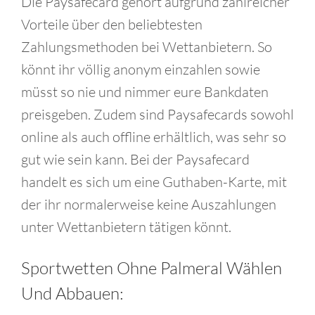
Die Paysafecard gehört aufgrund zahlreicher
Vorteile über den beliebtesten
Zahlungsmethoden bei Wettanbietern. So
könnt ihr völlig anonym einzahlen sowie
müsst so nie und nimmer eure Bankdaten
preisgeben. Zudem sind Paysafecards sowohl
online als auch offline erhältlich, was sehr so
gut wie sein kann. Bei der Paysafecard
handelt es sich um eine Guthaben-Karte, mit
der ihr normalerweise keine Auszahlungen
unter Wettanbietern tätigen könnt.
Sportwetten Ohne Palmeral Wählen
Und Abbauen: