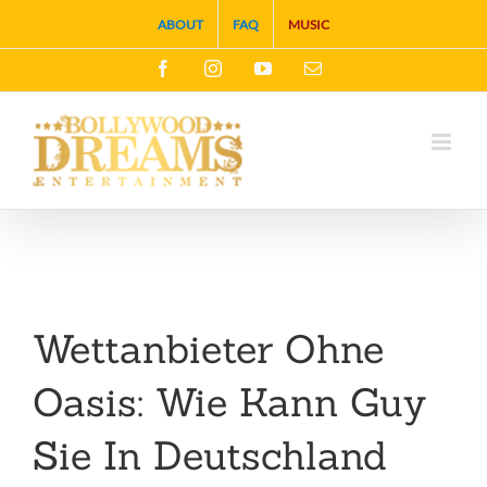
Skip
ABOUT
FAQ
MUSIC
to
Facebook
Instagram
YouTube
Email
content
Wettanbieter Ohne
Oasis: Wie Kann Guy
Sie In Deutschland