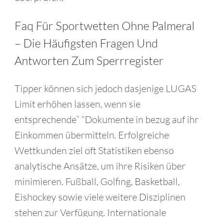
Faq Für Sportwetten Ohne Palmeral
– Die Häufigsten Fragen Und
Antworten Zum Sperrregister
Tipper können sich jedoch dasjenige LUGAS
Limit erhöhen lassen, wenn sie
entsprechende” “Dokumente in bezug auf ihr
Einkommen übermitteln. Erfolgreiche
Wettkunden ziel oft Statistiken ebenso
analytische Ansätze, um ihre Risiken über
minimieren. Fußball, Golfing, Basketball,
Eishockey sowie viele weitere Disziplinen
stehen zur Verfügung. Internationale