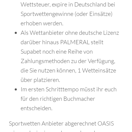
Wettsteuer, expire in Deutschland bei
Sportwettengewinne (oder Einsätze)
erhoben werden.
Als Wettanbieter ohne deutsche Lizenz
darüber hinaus PALMERAL stellt
Supabet noch eine Reihe von
Zahlungsmethoden zu der Verfügung,
die Sie nutzen können, 1 Wetteinsätze
über platzieren.
Im ersten Schritttempo müsst ihr euch
für den richtigen Buchmacher
entscheiden.
Sportwetten Anbieter abgerechnet OASIS