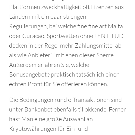
Plattformen zweckhaftigkeit oft Lizenzen aus
Ländern mit ein paar strengen
Regulierungen, bei welche fine fine art Malta
oder Curacao. Sportwetten ohne LENTITUD
decken in der Regel mehr Zahlungsmittel ab,
als wie Anbieter” “mit eben dieser Sperre.
Außerdem erfahren Sie, welche
Bonusangebote praktisch tatsächlich einen
echten Profit für Sie offerieren können.
Die Bedingungen rund o Transaktionen sind
unter Bankonbet ebenfalls tillokkende. Ferner
hast Man eine große Auswahl an
Kryptowährungen für Ein- und