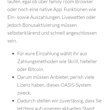
laufen, egal ob über family room Browser
oder noch eine native App. Funktionen wie
Ein- sowie Auszahlungen, Livewetten oder
jedoch Bonusaktivierung müssen
selbsterklärend und schnell angeschlossen
sein.
Für eure Einzahlung wählt ihr aus
Zahlungsmethoden wie Skrill, Neteller
oder Bitcoin.
Darum müssen Anbieter, perish viele
Lizenz haben, dieses OASIS-System
zweck.
Dadurch stellen wir zuverlässig, dass Sie
letztens auf unserem aktuellen Stand