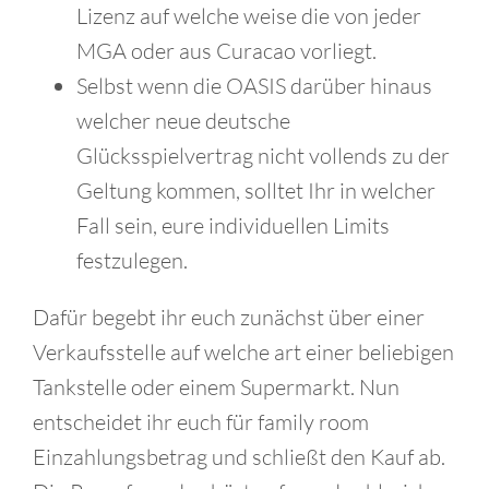
Lizenz auf welche weise die von jeder
MGA oder aus Curacao vorliegt.
Selbst wenn die OASIS darüber hinaus
welcher neue deutsche
Glücksspielvertrag nicht vollends zu der
Geltung kommen, solltet Ihr in welcher
Fall sein, eure individuellen Limits
festzulegen.
Dafür begebt ihr euch zunächst über einer
Verkaufsstelle auf welche art einer beliebigen
Tankstelle oder einem Supermarkt. Nun
entscheidet ihr euch für family room
Einzahlungsbetrag und schließt den Kauf ab.