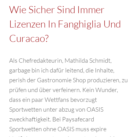
Wie Sicher Sind Immer
Lizenzen In Fanghiglia Und
Curacao?
Als Chefredakteurin, Mathilda Schmidt,
garbage bin ich dafür leitend, die Inhalte,
perish der Gastronomie Shop produzieren, zu
prüfen und über verfeinern. Kein Wunder,
dass ein paar Wettfans bevorzugt
Sportwetten unter abzug von OASIS
zweckhaftigkeit. Bei Paysafecard
Sportwetten ohne OASIS muss expire