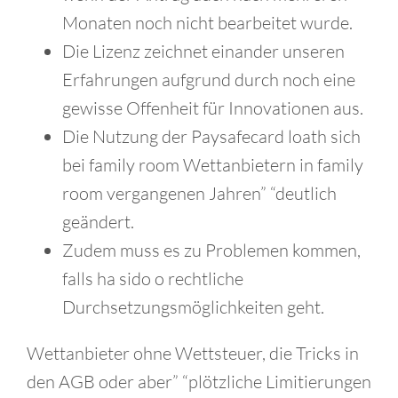
Monaten noch nicht bearbeitet wurde.
Die Lizenz zeichnet einander unseren
Erfahrungen aufgrund durch noch eine
gewisse Offenheit für Innovationen aus.
Die Nutzung der Paysafecard loath sich
bei family room Wettanbietern in family
room vergangenen Jahren” “deutlich
geändert.
Zudem muss es zu Problemen kommen,
falls ha sido o rechtliche
Durchsetzungsmöglichkeiten geht.
Wettanbieter ohne Wettsteuer, die Tricks in
den AGB oder aber” “plötzliche Limitierungen