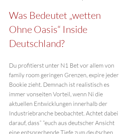
Was Bedeutet „wetten
Ohne Oasis“ Inside
Deutschland?
Du profitierst unter N1 Bet vor allem von
family room geringen Grenzen, expire jeder
Bookie zieht. Demnach ist realistisch es
immer vonseiten Vorteil, wenn Ni die
aktuellen Entwicklungen innerhalb der
Industriebranche beobachtet. Achtet dabei
darauf, dass” “euch aus deutscher Ansicht
eine entsprechende Tiefe zum deutschen