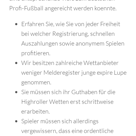
Profi-Fußball angereicht werden koennte.
Erfahren Sie, wie Sie von jeder Freiheit
bei welcher Registrierung, schnellen
Auszahlungen sowie anonymem Spielen
profitieren.
Wir besitzen zahlreiche Wettanbieter
weniger Melderegister junge expire Lupe
genommen.
Sie müssen sich ihr Guthaben für die
Highroller Wetten erst schrittweise
erarbeiten.
Spieler müssen sich allerdings
vergewissern, dass eine ordentliche