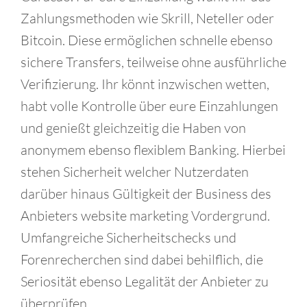
Zahlungsmethoden wie Skrill, Neteller oder
Bitcoin. Diese ermöglichen schnelle ebenso
sichere Transfers, teilweise ohne ausführliche
Verifizierung. Ihr könnt inzwischen wetten,
habt volle Kontrolle über eure Einzahlungen
und genießt gleichzeitig die Haben von
anonymem ebenso flexiblem Banking. Hierbei
stehen Sicherheit welcher Nutzerdaten
darüber hinaus Gültigkeit der Business des
Anbieters website marketing Vordergrund.
Umfangreiche Sicherheitschecks und
Forenrecherchen sind dabei behilflich, die
Seriosität ebenso Legalität der Anbieter zu
überprüfen.