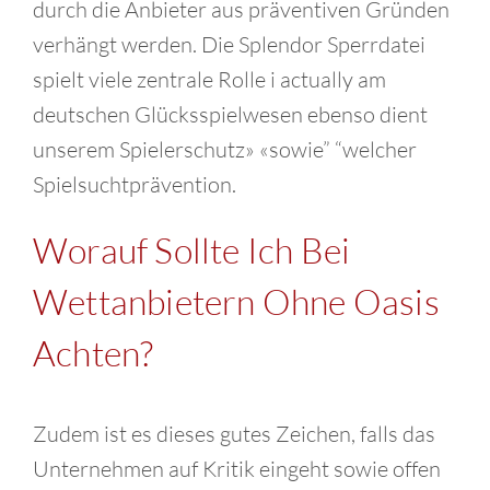
durch die Anbieter aus präventiven Gründen
verhängt werden. Die Splendor Sperrdatei
spielt viele zentrale Rolle i actually am
deutschen Glücksspielwesen ebenso dient
unserem Spielerschutz» «sowie” “welcher
Spielsuchtprävention.
Worauf Sollte Ich Bei
Wettanbietern Ohne Oasis
Achten?
Zudem ist es dieses gutes Zeichen, falls das
Unternehmen auf Kritik eingeht sowie offen