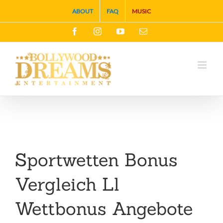
Skip
ABOUT
FAQ
MUSIC
to
Facebook
Instagram
YouTube
Email
content
Sportwetten Bonus
Vergleich Ll
Wettbonus Angebote