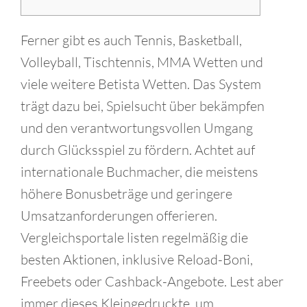
Ferner gibt es auch Tennis, Basketball,
Volleyball, Tischtennis, MMA Wetten und
viele weitere Betista Wetten. Das System
trägt dazu bei, Spielsucht über bekämpfen
und den verantwortungsvollen Umgang
durch Glücksspiel zu fördern. Achtet auf
internationale Buchmacher, die meistens
höhere Bonusbeträge und geringere
Umsatzanforderungen offerieren.
Vergleichsportale listen regelmäßig die
besten Aktionen, inklusive Reload-Boni,
Freebets oder Cashback-Angebote. Lest aber
immer dieses Kleingedruckte, um