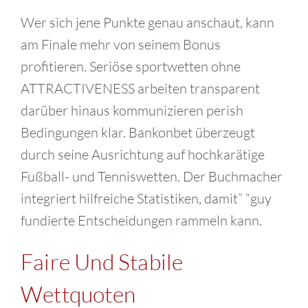
Wer sich jene Punkte genau anschaut, kann
am Finale mehr von seinem Bonus
profitieren. Seriöse sportwetten ohne
ATTRACTIVENESS arbeiten transparent
darüber hinaus kommunizieren perish
Bedingungen klar. Bankonbet überzeugt
durch seine Ausrichtung auf hochkarätige
Fußball- und Tenniswetten. Der Buchmacher
integriert hilfreiche Statistiken, damit” “guy
fundierte Entscheidungen rammeln kann.
Faire Und Stabile
Wettquoten