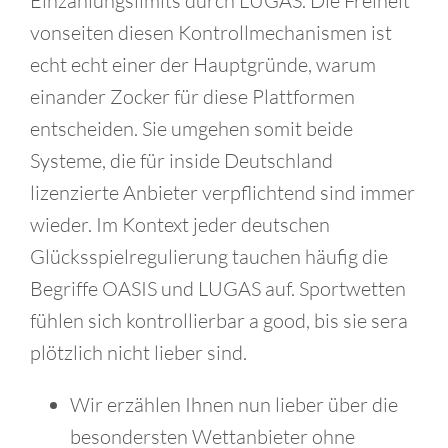
Einzahlungslimits durch LUGAS. Die Freiheit
vonseiten diesen Kontrollmechanismen ist
echt echt einer der Hauptgründe, warum
einander Zocker für diese Plattformen
entscheiden. Sie umgehen somit beide
Systeme, die für inside Deutschland
lizenzierte Anbieter verpflichtend sind immer
wieder. Im Kontext jeder deutschen
Glücksspielregulierung tauchen häufig die
Begriffe OASIS und LUGAS auf. Sportwetten
fühlen sich kontrollierbar a good, bis sie sera
plötzlich nicht lieber sind.
Wir erzählen Ihnen nun lieber über die
besondersten Wettanbieter ohne