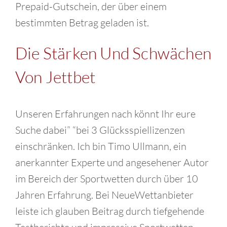
Prepaid-Gutschein, der über einem
bestimmten Betrag geladen ist.
Die Stärken Und Schwächen
Von Jettbet
Unseren Erfahrungen nach könnt Ihr eure
Suche dabei” “bei 3 Glücksspiellizenzen
einschränken. Ich bin Timo Ullmann, ein
anerkannter Experte und angesehener Autor
im Bereich der Sportwetten durch über 10
Jahren Erfahrung. Bei NeueWettanbieter
leiste ich glauben Beitrag durch tiefgehende