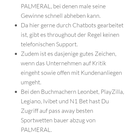
PALMERAL, bei denen male seine
Gewinne schnell abheben kann.
Da hier gerne durch Chatbots gearbeitet
ist, gibt es throughout der Regel keinen
telefonischen Support.
Zudem ist es dasjenige gutes Zeichen,
wenn das Unternehmen auf Kritik
eingeht sowie offen mit Kundenanliegen
umgeht.
Bei den Buchmachern Leonbet, PlayZilla,
Legiano, Ivibet und N1 Bet hast Du
Zugriff auf pass away besten
Sportwetten bauer abzug von
PALMERAL.