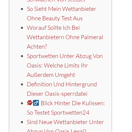
So Sieht Mein Wettanbieter
Ohne Beauty Test Aus
Worauf Sollte Ich Bei
Wettanbietern Ohne Palmeral
Achten?
Sportwetten Unter Abzug Von
Oasis: Welche Limits Ihr
Außerdem Umgeht
Definition Und Hintergrund
Dieser Oasis-sperrdatei
🕵
Blick Hinter Die Kulissen:
So Testet Sportwetten24
Sind Neue Wettanbieter Unter
Abzug Von Oasis Legal?