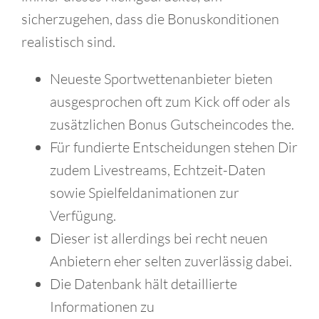
sicherzugehen, dass die Bonuskonditionen
realistisch sind.
Neueste Sportwettenanbieter bieten
ausgesprochen oft zum Kick off oder als
zusätzlichen Bonus Gutscheincodes the.
Für fundierte Entscheidungen stehen Dir
zudem Livestreams, Echtzeit-Daten
sowie Spielfeldanimationen zur
Verfügung.
Dieser ist allerdings bei recht neuen
Anbietern eher selten zuverlässig dabei.
Die Datenbank hält detaillierte
Informationen zu