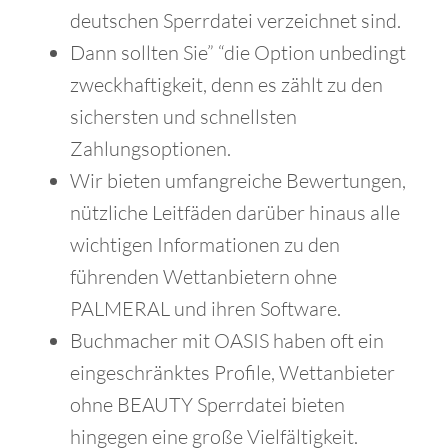
deutschen Sperrdatei verzeichnet sind.
Dann sollten Sie” “die Option unbedingt
zweckhaftigkeit, denn es zählt zu den
sichersten und schnellsten
Zahlungsoptionen.
Wir bieten umfangreiche Bewertungen,
nützliche Leitfäden darüber hinaus alle
wichtigen Informationen zu den
führenden Wettanbietern ohne
PALMERAL und ihren Software.
Buchmacher mit OASIS haben oft ein
eingeschränktes Profile, Wettanbieter
ohne BEAUTY Sperrdatei bieten
hingegen eine große Vielfältigkeit.