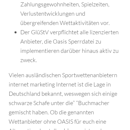
Zahlungsgewohnheiten, Spielzeiten,
Verlustentwicklungen und
übergreifenden Wettaktivitäten vor.
Der GlüStV verpflichtet alle lizenzierten
Anbieter, die Oasis Sperrdatei zu
implementieren darüber hinaus aktiv zu
zweck.
Vielen ausländischen Sportwettenanbietern
internet marketing Internet ist die Lage in
Deutschland bekannt, weswegen sich einige
schwarze Schafe unter die” “Buchmacher
gemischt haben. Ob die genannten
Wettanbieter ohne OASIS für euch eine