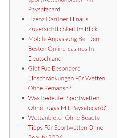
Paysafecard
Lizenz Darüber Hinaus
Zuversichtlichkeit Im Blick
Mobile Anpassung Bei Den
Besten Online-casinos In
Deutschland
Gibt Fue Besondere
Einschränkungen Für Wetten
Ohne Remanso?
Was Bedeutet Sportwetten
Ohne Lugas Mit Paysafecard?
Wettanbieter Ohne Beauty –
Tipps Für Sportwetten Ohne
Beauty 2026