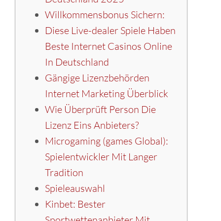
Willkommensbonus Sichern:
Diese Live-dealer Spiele Haben
Beste Internet Casinos Online
In Deutschland
Gängige Lizenzbehörden
Internet Marketing Überblick
Wie Überprüft Person Die
Lizenz Eins Anbieters?
Microgaming (games Global):
Spielentwickler Mit Langer
Tradition
Spieleauswahl
Kinbet: Bester
Sportwettenanbieter Mit