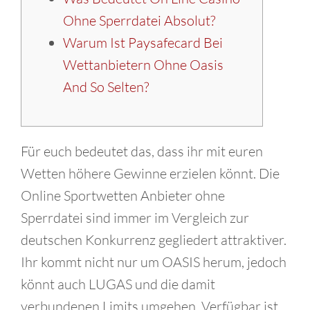
Ohne Sperrdatei Absolut?
Warum Ist Paysafecard Bei
Wettanbietern Ohne Oasis
And So Selten?
Für euch bedeutet das, dass ihr mit euren
Wetten höhere Gewinne erzielen könnt. Die
Online Sportwetten Anbieter ohne
Sperrdatei sind immer im Vergleich zur
deutschen Konkurrenz gegliedert attraktiver.
Ihr kommt nicht nur um OASIS herum, jedoch
könnt auch LUGAS und die damit
verbundenen Limits umgehen. Verfügbar ist