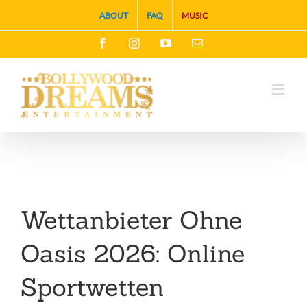
Skip
ABOUT
FAQ
MUSIC
to
Facebook
Instagram
YouTube
Email
content
Wettanbieter Ohne
Oasis 2026: Online
Sportwetten