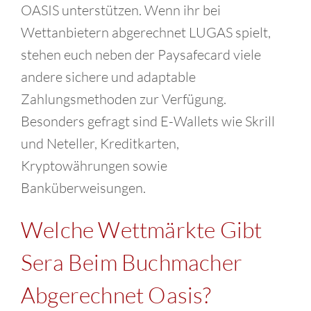
OASIS unterstützen. Wenn ihr bei
Wettanbietern abgerechnet LUGAS spielt,
stehen euch neben der Paysafecard viele
andere sichere und adaptable
Zahlungsmethoden zur Verfügung.
Besonders gefragt sind E-Wallets wie Skrill
und Neteller, Kreditkarten,
Kryptowährungen sowie
Banküberweisungen.
Welche Wettmärkte Gibt
Sera Beim Buchmacher
Abgerechnet Oasis?