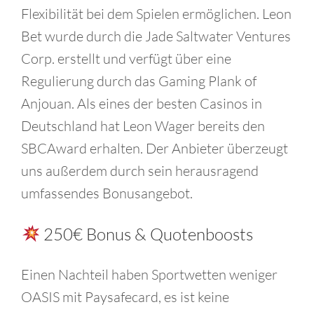
Flexibilität bei dem Spielen ermöglichen. Leon
Bet wurde durch die Jade Saltwater Ventures
Corp. erstellt und verfügt über eine
Regulierung durch das Gaming Plank of
Anjouan. Als eines der besten Casinos in
Deutschland hat Leon Wager bereits den
SBCAward erhalten. Der Anbieter überzeugt
uns außerdem durch sein herausragend
umfassendes Bonusangebot.
250€ Bonus & Quotenboosts
Einen Nachteil haben Sportwetten weniger
OASIS mit Paysafecard, es ist keine