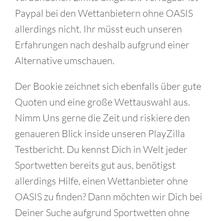
Paypal bei den Wettanbietern ohne OASIS
allerdings nicht. Ihr müsst euch unseren
Erfahrungen nach deshalb aufgrund einer
Alternative umschauen.
Der Bookie zeichnet sich ebenfalls über gute
Quoten und eine große Wettauswahl aus.
Nimm Uns gerne die Zeit und riskiere den
genaueren Blick inside unseren PlayZilla
Testbericht. Du kennst Dich in Welt jeder
Sportwetten bereits gut aus, benötigst
allerdings Hilfe, einen Wettanbieter ohne
OASIS zu finden? Dann möchten wir Dich bei
Deiner Suche aufgrund Sportwetten ohne