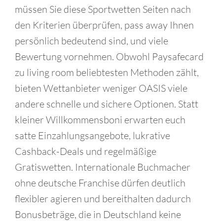
müssen Sie diese Sportwetten Seiten nach
den Kriterien überprüfen, pass away Ihnen
persönlich bedeutend sind, und viele
Bewertung vornehmen. Obwohl Paysafecard
zu living room beliebtesten Methoden zählt,
bieten Wettanbieter weniger OASIS viele
andere schnelle und sichere Optionen. Statt
kleiner Willkommensboni erwarten euch
satte Einzahlungsangebote, lukrative
Cashback-Deals und regelmäßige
Gratiswetten. Internationale Buchmacher
ohne deutsche Franchise dürfen deutlich
flexibler agieren und bereithalten dadurch
Bonusbeträge, die in Deutschland keine