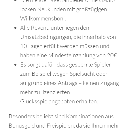
locken Neukunden mit großzügigen
Willkommensboni.
Alle Revenu unterliegen den
Umsatzbedingungen, die innerhalb von
10 Tagen erfüllt werden müssen und
haben eine Mindesteinzahlung von 20€.
Es sorgt dafür, dass gesperrte Spieler –
zum Beispiel wegen Spielsucht oder
aufgrund eines Antrags – keinen Zugang
mehr zu lizenzierten
Glücksspielangeboten erhalten.
Besonders beliebt sind Kombinationen aus
Bonusgeld und Freispielen, da sie Ihnen mehr