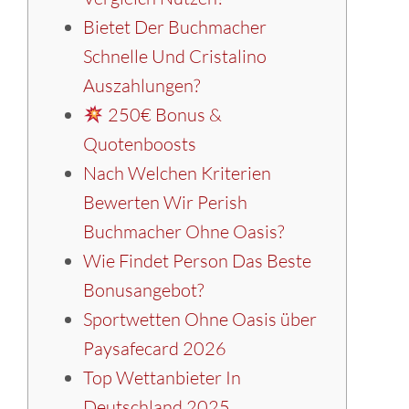
Bietet Der Buchmacher
Schnelle Und Cristalino
Auszahlungen?
250€ Bonus &
Quotenboosts
Nach Welchen Kriterien
Bewerten Wir Perish
Buchmacher Ohne Oasis?
Wie Findet Person Das Beste
Bonusangebot?
Sportwetten Ohne Oasis über
Paysafecard 2026
Top Wettanbieter In
Deutschland 2025