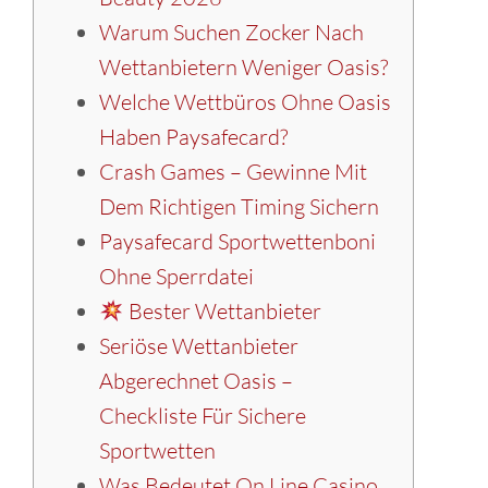
Warum Suchen Zocker Nach
Wettanbietern Weniger Oasis?
Welche Wettbüros Ohne Oasis
Haben Paysafecard?
Crash Games – Gewinne Mit
Dem Richtigen Timing Sichern
Paysafecard Sportwettenboni
Ohne Sperrdatei
Bester Wettanbieter
Seriöse Wettanbieter
Abgerechnet Oasis –
Checkliste Für Sichere
Sportwetten
Was Bedeutet On Line Casino