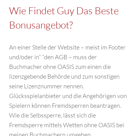
Wie Findet Guy Das Beste
Bonusangebot?
An einer Stelle der Website – meist im Footer
und/oder in” “den AGB – muss der
Buchmacher ohne OASIS zum einen die
lizenzgebende Behörde und zum sonstigen
seine Lizenznummer nennen.
Glücksspielanbieter und die Angehörigen von
Spielern können Fremdsperren beantragen.
Wie die Selbssperre, lässt sich die
Fremdsperre mittels Wetten ohne OASIS bei
meinen Buchmachern umgehen.