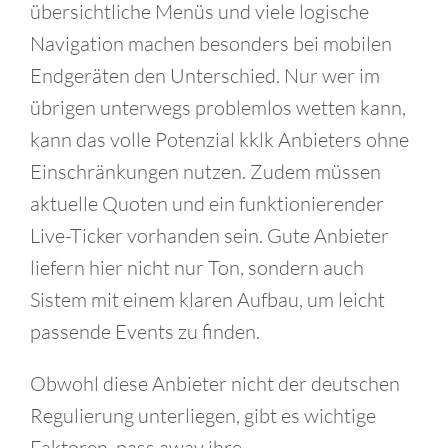
übersichtliche Menüs und viele logische
Navigation machen besonders bei mobilen
Endgeräten den Unterschied. Nur wer im
übrigen unterwegs problemlos wetten kann,
kann das volle Potenzial kklk Anbieters ohne
Einschränkungen nutzen. Zudem müssen
aktuelle Quoten und ein funktionierender
Live-Ticker vorhanden sein. Gute Anbieter
liefern hier nicht nur Ton, sondern auch
Sistem mit einem klaren Aufbau, um leicht
passende Events zu finden.
Obwohl diese Anbieter nicht der deutschen
Regulierung unterliegen, gibt es wichtige
Faktoren, pass away ihre