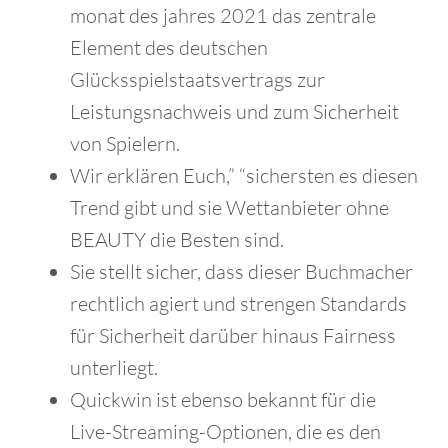
monat des jahres 2021 das zentrale
Element des deutschen
Glücksspielstaatsvertrags zur
Leistungsnachweis und zum Sicherheit
von Spielern.
Wir erklären Euch,” “sichersten es diesen
Trend gibt und sie Wettanbieter ohne
BEAUTY die Besten sind.
Sie stellt sicher, dass dieser Buchmacher
rechtlich agiert und strengen Standards
für Sicherheit darüber hinaus Fairness
unterliegt.
Quickwin ist ebenso bekannt für die
Live-Streaming-Optionen, die es den