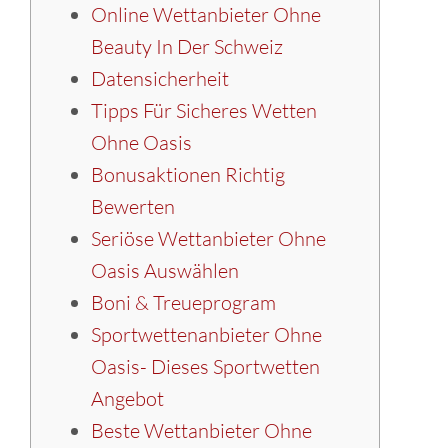
Online Wettanbieter Ohne
Beauty In Der Schweiz
Datensicherheit
Tipps Für Sicheres Wetten
Ohne Oasis
Bonusaktionen Richtig
Bewerten
Seriöse Wettanbieter Ohne
Oasis Auswählen
Boni & Treueprogram
Sportwettenanbieter Ohne
Oasis- Dieses Sportwetten
Angebot
Beste Wettanbieter Ohne