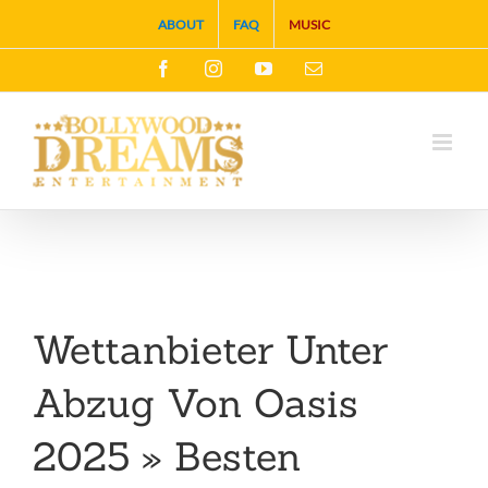
Skip
ABOUT
FAQ
MUSIC
to
Facebook
Instagram
YouTube
Email
content
Wettanbieter Unter
Abzug Von Oasis
2025 » Besten