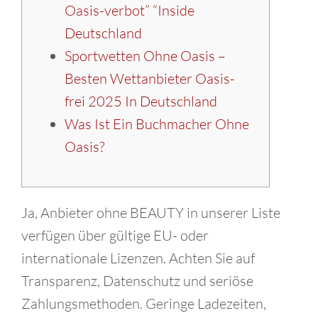
Oasis-verbot” “Inside
Deutschland
Sportwetten Ohne Oasis –
Besten Wettanbieter Oasis-
frei 2025 In Deutschland
Was Ist Ein Buchmacher Ohne
Oasis?
Ja, Anbieter ohne BEAUTY in unserer Liste
verfügen über gültige EU- oder
internationale Lizenzen. Achten Sie auf
Transparenz, Datenschutz und seriöse
Zahlungsmethoden. Geringe Ladezeiten,