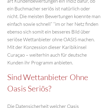
art Kundenbewertungen ein Indiz dafür, ob
ein Buchmacher seriös ist natürlich oder
nicht. Die meisten Bewertungen koennte man
einfach sowie schnell” “im or her Netz finden
ebenso sich somit ein besseres Bild über
seriöse Wettanbieter ohne OASIS machen.
Mit der Konzession dieser Karibikinsel
Curaçao – weiterhin auch für deutsche
Kunden ihr Programm anbieten.
Sind Wettanbieter Ohne
Oasis Seriös?
Die Datensicherheit welcher Oasis