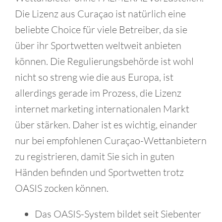
Die Lizenz aus Curaçao ist natürlich eine
beliebte Choice für viele Betreiber, da sie
über ihr Sportwetten weltweit anbieten
können. Die Regulierungsbehörde ist wohl
nicht so streng wie die aus Europa, ist
allerdings gerade im Prozess, die Lizenz
internet marketing internationalen Markt
über stärken. Daher ist es wichtig, einander
nur bei empfohlenen Curaçao-Wettanbietern
zu registrieren, damit Sie sich in guten
Händen befinden und Sportwetten trotz
OASIS zocken können.
Das OASIS-System bildet seit Siebenter