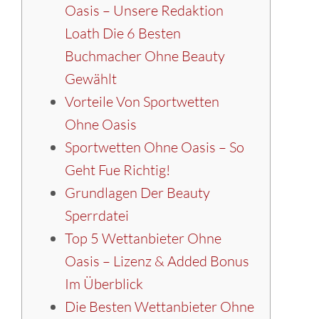
Oasis – Unsere Redaktion
Loath Die 6 Besten
Buchmacher Ohne Beauty
Gewählt
Vorteile Von Sportwetten
Ohne Oasis
Sportwetten Ohne Oasis – So
Geht Fue Richtig!
Grundlagen Der Beauty
Sperrdatei
Top 5 Wettanbieter Ohne
Oasis – Lizenz & Added Bonus
Im Überblick
Die Besten Wettanbieter Ohne