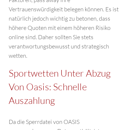
Vertrauenswürdigkeit belegen können. Es ist
natürlich jedoch wichtig zu betonen, dass
höhere Quoten mit einem höheren Risiko
online sind. Daher sollten Sie stets
verantwortungsbewusst und strategisch
wetten.
Sportwetten Unter Abzug
Von Oasis: Schnelle
Auszahlung
Da die Sperrdatei von OASIS