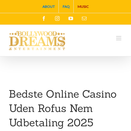
Skip
ABOUT
FAQ
MUSIC
to
Facebook
Instagram
YouTube
Email
content
Bedste Online Casino
Uden Rofus Nem
Udbetaling 2025