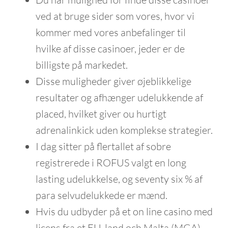
ved at bruge sider som vores, hvor vi
kommer med vores anbefalinger til
hvilke af disse casinoer, jeder er de
billigste på markedet.
Disse muligheder giver øjeblikkelige
resultater og afhænger udelukkende af
placed, hvilket giver ou hurtigt
adrenalinkick uden komplekse strategier.
I dag sitter på flertallet af sobre
registrerede i ROFUS valgt en long
lasting udelukkelse, og seventy six % af
para selvudelukkede er mænd.
Hvis du udbyder på et on line casino med
licens fra et EU-land och Malta (MGA)