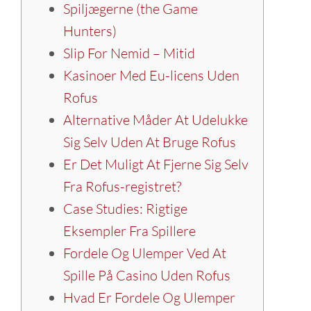
Spiljægerne (the Game
Hunters)
Slip For Nemid – Mitid
Kasinoer Med Eu-licens Uden
Rofus
Alternative Måder At Udelukke
Sig Selv Uden At Bruge Rofus
Er Det Muligt At Fjerne Sig Selv
Fra Rofus-registret?
Case Studies: Rigtige
Eksempler Fra Spillere
Fordele Og Ulemper Ved At
Spille På Casino Uden Rofus
Hvad Er Fordele Og Ulemper