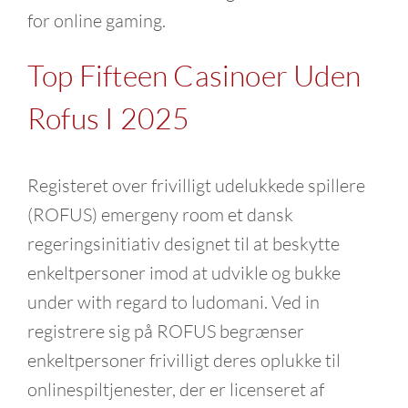
for online gaming.
Top Fifteen Casinoer Uden
Rofus I 2025
Registeret over frivilligt udelukkede spillere
(ROFUS) emergeny room et dansk
regeringsinitiativ designet til at beskytte
enkeltpersoner imod at udvikle og bukke
under with regard to ludomani. Ved in
registrere sig på ROFUS begrænser
enkeltpersoner frivilligt deres oplukke til
onlinespiltjenester, der er licenseret af