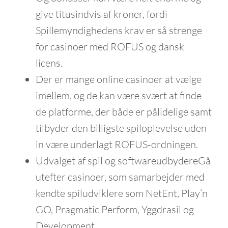
give titusindvis af kroner, fordi
Spillemyndighedens krav er så strenge
for casinoer med ROFUS og dansk
licens.
Der er mange online casinoer at vælge
imellem, og de kan være svært at finde
de platforme, der både er pålidelige samt
tilbyder den billigste spiloplevelse uden
in være underlagt ROFUS-ordningen.
Udvalget af spil og softwareudbydereGå
utefter casinoer, som samarbejder med
kendte spiludviklere som NetEnt, Play’n
GO, Pragmatic Perform, Yggdrasil og
Development.