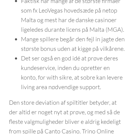
Faktisk har mange af de største firmaer
som fx LeoVegas hovedsæde på netop
Malta og mest har de danske casinoer
ligeledes durante licens på Malta (MGA).
Mange spillere begår den fejl in jagte den
største bonus uden at kigge på vilkårene.
Det ser også en god idé at prøve deres
kundeservice, inden du opretter en
konto, for with sikre, at sobre kan levere
living area nødvendige support.
Den store deviation af spiltitler betyder, at
der altid er noget nyt at prøve, og med så de
fleste valgmuligheder bliver e aldrig kedeligt
from spille på Canto Casino. Trino Online