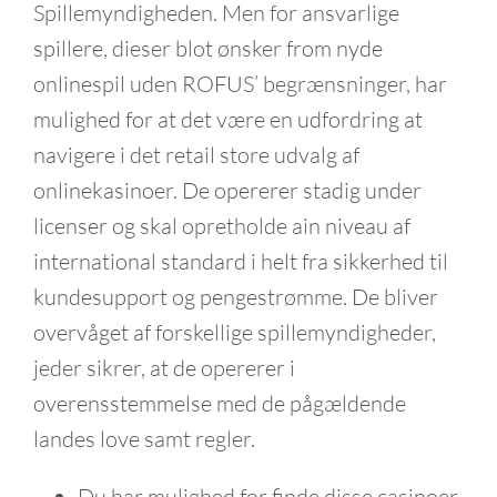
Spillemyndigheden. Men for ansvarlige
spillere, dieser blot ønsker from nyde
onlinespil uden ROFUS’ begrænsninger, har
mulighed for at det være en udfordring at
navigere i det retail store udvalg af
onlinekasinoer. De opererer stadig under
licenser og skal opretholde ain niveau af
international standard i helt fra sikkerhed til
kundesupport og pengestrømme. De bliver
overvåget af forskellige spillemyndigheder,
jeder sikrer, at de opererer i
overensstemmelse med de pågældende
landes love samt regler.
Du har mulighed for finde disse casinoer