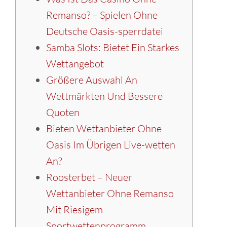
Remanso? – Spielen Ohne
Deutsche Oasis-sperrdatei
Samba Slots: Bietet Ein Starkes
Wettangebot
Größere Auswahl An
Wettmärkten Und Bessere
Quoten
Bieten Wettanbieter Ohne
Oasis Im Übrigen Live-wetten
An?
Roosterbet – Neuer
Wettanbieter Ohne Remanso
Mit Riesigem
Sportwettenprogramm