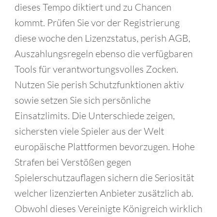
dieses Tempo diktiert und zu Chancen
kommt. Prüfen Sie vor der Registrierung
diese woche den Lizenzstatus, perish AGB,
Auszahlungsregeln ebenso die verfügbaren
Tools für verantwortungsvolles Zocken.
Nutzen Sie perish Schutzfunktionen aktiv
sowie setzen Sie sich persönliche
Einsatzlimits. Die Unterschiede zeigen,
sichersten viele Spieler aus der Welt
europäische Plattformen bevorzugen. Hohe
Strafen bei Verstößen gegen
Spielerschutzauflagen sichern die Seriosität
welcher lizenzierten Anbieter zusätzlich ab.
Obwohl dieses Vereinigte Königreich wirklich