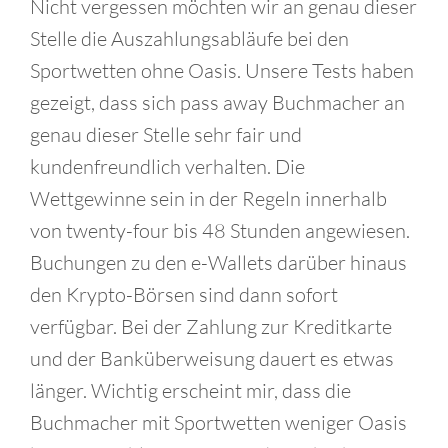
Nicht vergessen möchten wir an genau dieser
Stelle die Auszahlungsabläufe bei den
Sportwetten ohne Oasis. Unsere Tests haben
gezeigt, dass sich pass away Buchmacher an
genau dieser Stelle sehr fair und
kundenfreundlich verhalten. Die
Wettgewinne sein in der Regeln innerhalb
von twenty-four bis 48 Stunden angewiesen.
Buchungen zu den e-Wallets darüber hinaus
den Krypto-Börsen sind dann sofort
verfügbar. Bei der Zahlung zur Kreditkarte
und der Banküberweisung dauert es etwas
länger. Wichtig erscheint mir, dass die
Buchmacher mit Sportwetten weniger Oasis