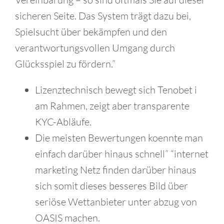
sicheren Seite. Das System trägt dazu bei,
Spielsucht über bekämpfen und den
verantwortungsvollen Umgang durch
Glücksspiel zu fördern.”
Lizenztechnisch bewegt sich Tenobet i
am Rahmen, zeigt aber transparente
KYC-Abläufe.
Die meisten Bewertungen koennte man
einfach darüber hinaus schnell” “internet
marketing Netz finden darüber hinaus
sich somit dieses besseres Bild über
seriöse Wettanbieter unter abzug von
OASIS machen.