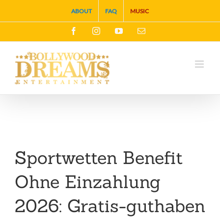
Skip
ABOUT
FAQ
MUSIC
to
Facebook
Instagram
YouTube
Email
content
Sportwetten Benefit
Ohne Einzahlung
2026: Gratis-guthaben