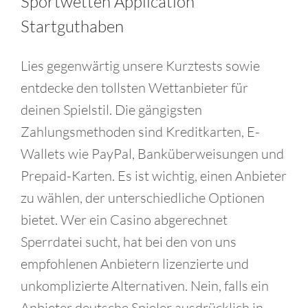
Sportwetten Application
Startguthaben
Lies gegenwärtig unsere Kurztests sowie
entdecke den tollsten Wettanbieter für
deinen Spielstil. Die gängigsten
Zahlungsmethoden sind Kreditkarten, E-
Wallets wie PayPal, Banküberweisungen und
Prepaid-Karten. Es ist wichtig, einen Anbieter
zu wählen, der unterschiedliche Optionen
bietet. Wer ein Casino abgerechnet
Sperrdatei sucht, hat bei den von uns
empfohlenen Anbietern lizenzierte und
unkomplizierte Alternativen. Nein, falls ein
Anbieter deutsche Spieler ausdrücklich in