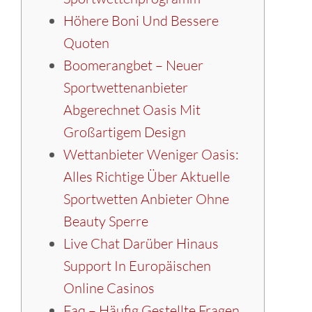
Höhere Boni Und Bessere
Quoten
Boomerangbet – Neuer
Sportwettenanbieter
Abgerechnet Oasis Mit
Großartigem Design
Wettanbieter Weniger Oasis:
Alles Richtige Über Aktuelle
Sportwetten Anbieter Ohne
Beauty Sperre
Live Chat Darüber Hinaus
Support In Europäischen
Online Casinos
Faq – Häufig Gestellte Fragen