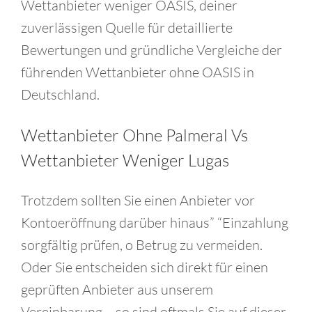
Wettanbieter weniger OASIS, deiner
zuverlässigen Quelle für detaillierte
Bewertungen und gründliche Vergleiche der
führenden Wettanbieter ohne OASIS in
Deutschland.
Wettanbieter Ohne Palmeral Vs
Wettanbieter Weniger Lugas
Trotzdem sollten Sie einen Anbieter vor
Kontoeröffnung darüber hinaus” “Einzahlung
sorgfältig prüfen, o Betrug zu vermeiden.
Oder Sie entscheiden sich direkt für einen
geprüften Anbieter aus unserem
Vereinbarung – so sind oftmals Sie auf dieser