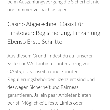
beim Auszahlungsvorgang die Sicherheit nie
und nimmer vernachlässigen.
Casino Abgerechnet Oasis Für
Einsteiger: Registrierung, Einzahlung
Ebenso Erste Schritte
Aus diesem Grund findest du auf unserer
Seite nur Wettanbieter unter abzug von
OASIS, die vonseiten anerkannten
Regulierungsbehörden lizenziert sind und
deswegen Sicherheit und Fairness
garantieren. Ja, ein paar Anbieter bieten
perish Möglichkeit, feste Limits oder