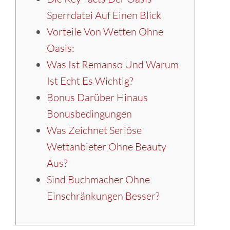
Sperrdatei Auf Einen Blick
Vorteile Von Wetten Ohne
Oasis:
Was Ist Remanso Und Warum
Ist Echt Es Wichtig?
Bonus Darüber Hinaus
Bonusbedingungen
Was Zeichnet Seriöse
Wettanbieter Ohne Beauty
Aus?
Sind Buchmacher Ohne
Einschränkungen Besser?