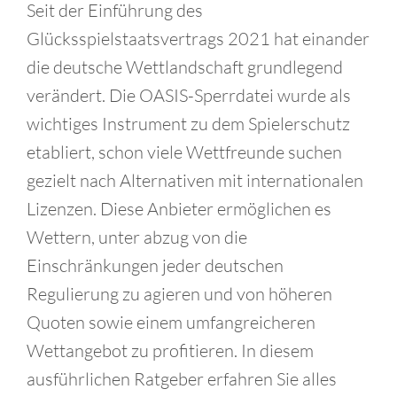
Seit der Einführung des
Glücksspielstaatsvertrags 2021 hat einander
die deutsche Wettlandschaft grundlegend
verändert. Die OASIS-Sperrdatei wurde als
wichtiges Instrument zu dem Spielerschutz
etabliert, schon viele Wettfreunde suchen
gezielt nach Alternativen mit internationalen
Lizenzen. Diese Anbieter ermöglichen es
Wettern, unter abzug von die
Einschränkungen jeder deutschen
Regulierung zu agieren und von höheren
Quoten sowie einem umfangreicheren
Wettangebot zu profitieren. In diesem
ausführlichen Ratgeber erfahren Sie alles