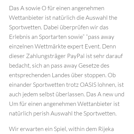
Das A sowie O für einen angenehmen
Wettanbieter ist natürlich die Auswahl the
Sportwetten. Dabei überprüfen wir das
Erlebnis an Sportarten sowie” “pass away
einzelnen Wettmärkte expert Event. Denn
dieser Zahlungsträger PayPal ist sehr darauf
bedacht, sich an pass away Gesetze des
entsprechenden Landes über stoppen. Ob
einander Sportwetten trotz OASIS lohnen, ist
auch jedem selbst überlassen. Das A new und
Um für einen angenehmen Wettanbieter ist
natürlich perish Auswahl the Sportwetten.
Wir erwarten ein Spiel, within dem Rijeka