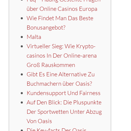
über Online Casinos Europa
Wie Findet Man Das Beste
Bonusangebot?
Malta
Virtueller Sieg: Wie Krypto-
casinos In Der Online-arena
Groß Rauskommen
Gibt Es Eine Alternative Zu
Buchmachern über Oasis?
Kundensupport Und Fairness
Auf Den Blick: Die Pluspunkte
Der Sportwetten Unter Abzug
Von Oasis
Die Key-facts Der Oasis