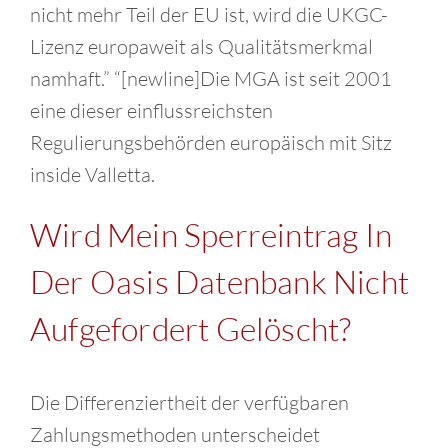
nicht mehr Teil der EU ist, wird die UKGC-
Lizenz europaweit als Qualitätsmerkmal
namhaft.” “[newline]Die MGA ist seit 2001
eine dieser einflussreichsten
Regulierungsbehörden europäisch mit Sitz
inside Valletta.
Wird Mein Sperreintrag In
Der Oasis Datenbank Nicht
Aufgefordert Gelöscht?
Die Differenziertheit der verfügbaren
Zahlungsmethoden unterscheidet